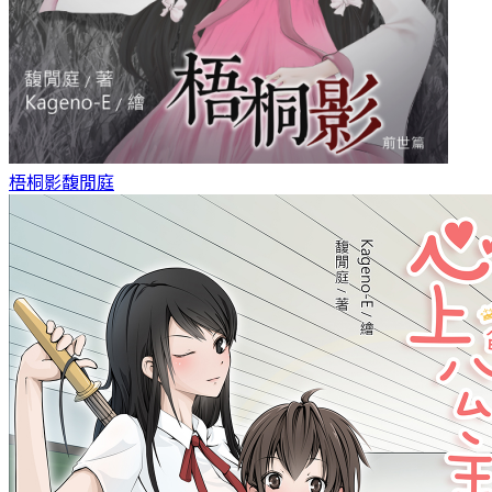
梧桐影
馥閒庭