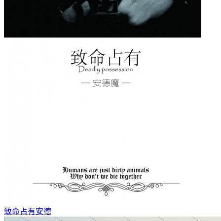
致命占有
安德