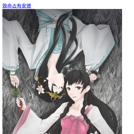
致命占有
安德