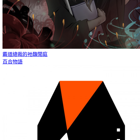
霸道總裁的祂
馥閒庭
百合物語