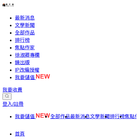
最新消息
文學新聞
全部作品
排行榜
焦點作家
徐淑卿專欄
鏡出版
IP改編授權
我要儲值
我要收費
登入/註冊
我要儲值
全部作品
最新消息
文學新聞
排行榜
焦點
首頁