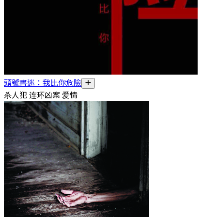
頭號書迷：我比你危險
杀人犯 连环凶案 爱情