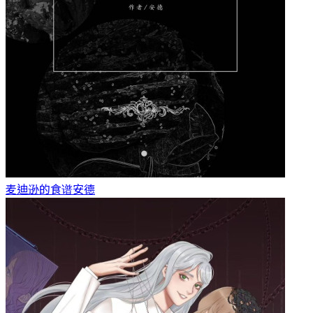
麦迪逊的食谱
安德