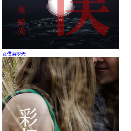
女僕
葵瞬光