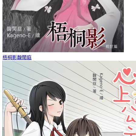
梧桐影
馥閒庭