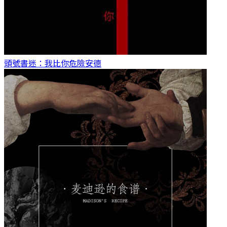
頭號書迷：我比你危險
安德