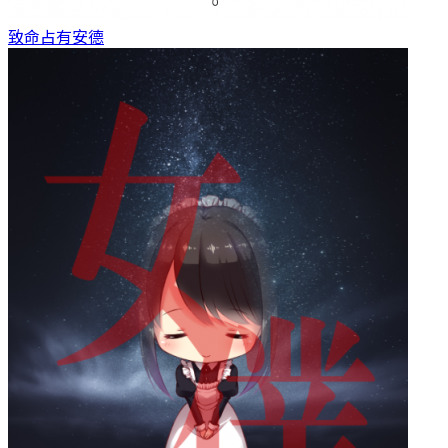
致命占有
安德