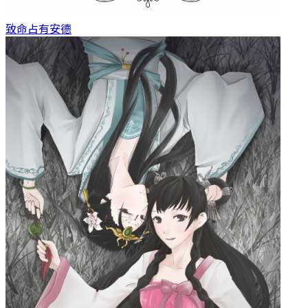
致命占有
安德