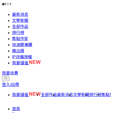
最新消息
文學新聞
全部作品
排行榜
焦點作家
徐淑卿專欄
鏡出版
IP改編授權
我要儲值
我要收費
登入/註冊
我要儲值
全部作品
最新消息
文學新聞
排行榜
焦點
首頁