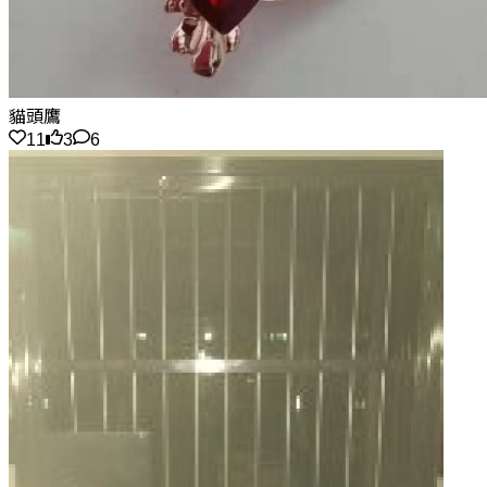
貓頭鷹
11
3
6