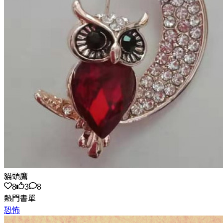
貓頭鷹
8
3
8
熱門書單
恐怖