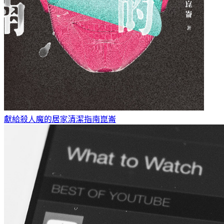
獻給殺人魔的居家清潔指南
崑崙