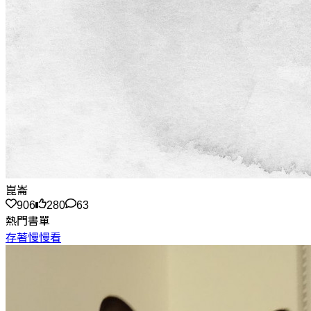
崑崙
906
280
63
熱門書單
存著慢慢看