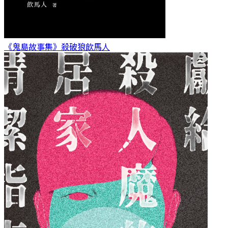
《鬼島故事集》殺破狼
飲馬人