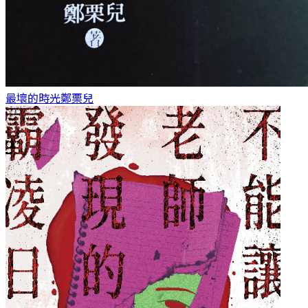
最壞的時光
鄭栗兒