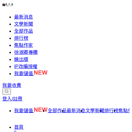
最新消息
文學新聞
全部作品
排行榜
焦點作家
徐淑卿專欄
鏡出版
IP改編授權
我要儲值
我要收費
登入/註冊
我要儲值
全部作品
最新消息
文學新聞
排行榜
焦點
首頁