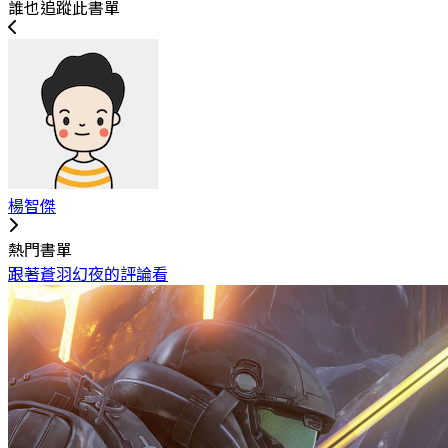
誰也追蹤此書單
楊智傑
熱門書單
跟著蒼羽幻夜的評論看