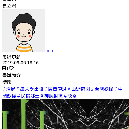
建立者
lulu
最近更新
2019-09-06 18:16
1
1
書單簡介
標籤
# 活屍
# 鏡文學出版
# 民間傳說
# 山野奇聞
# 台灣妖怪
# 中
國妖怪
# 民俗鄉土
# 神魔對抗
# 夜祭