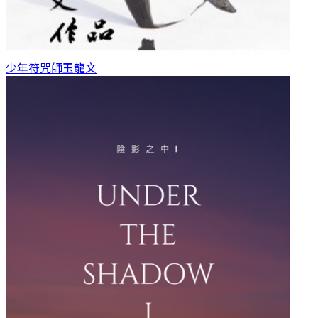
少年符咒師
玉龍文