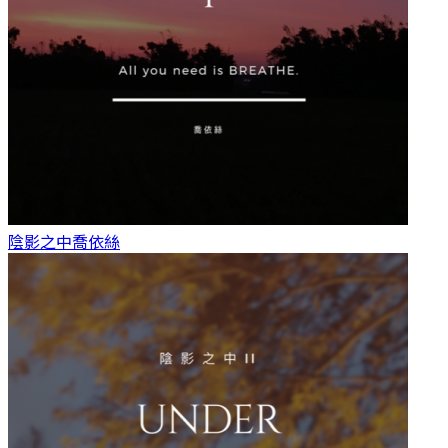
陰影之中
喬依絲