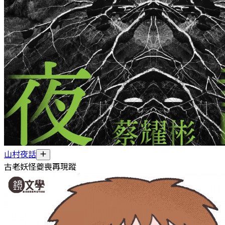
山村夜話
古老妖怪夔喪再現蹤