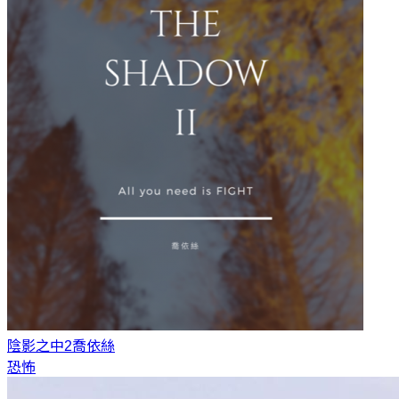
陰影之中2
喬依絲
恐怖