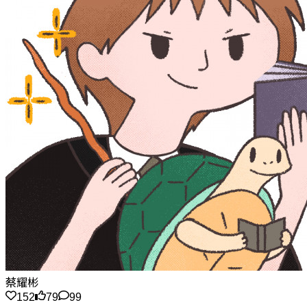
蔡耀彬
152
79
99