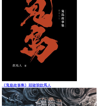
《鬼島故事集》殺破狼
飲馬人