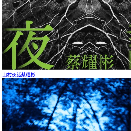
山村夜話
蔡耀彬