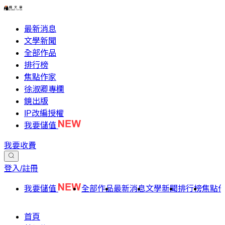
最新消息
文學新聞
全部作品
排行榜
焦點作家
徐淑卿專欄
鏡出版
IP改編授權
我要儲值
我要收費
登入/註冊
我要儲值
全部作品
最新消息
文學新聞
排行榜
焦點
首頁