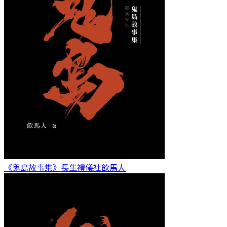
《鬼島故事集》長生禮儀社
飲馬人