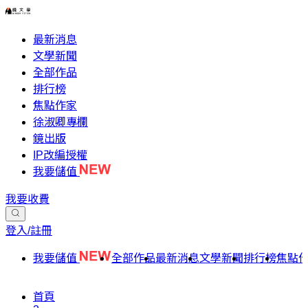
最新消息
文學新聞
全部作品
排行榜
焦點作家
徐淑卿專欄
鏡出版
IP改編授權
我要儲值
我要收費
登入/註冊
我要儲值
全部作品
最新消息
文學新聞
排行榜
焦點
首頁