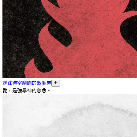
送往待宰樂園的赦罪券
愛，是強暴神的慈悲。