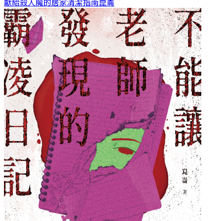
獻給殺人魔的居家清潔指南
崑崙