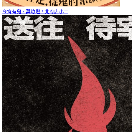
今宵有鬼，莫熄燈！
北府店小二