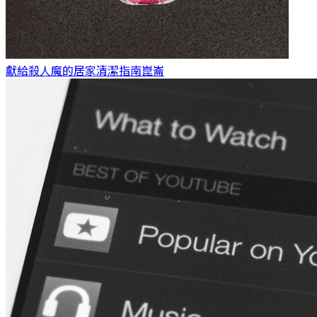
獻給殺人魔的居家清潔指南
崑崙