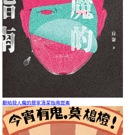
獻給殺人魔的居家清潔指南
崑崙