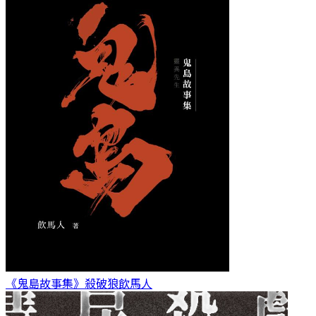
《鬼島故事集》殺破狼
飲馬人