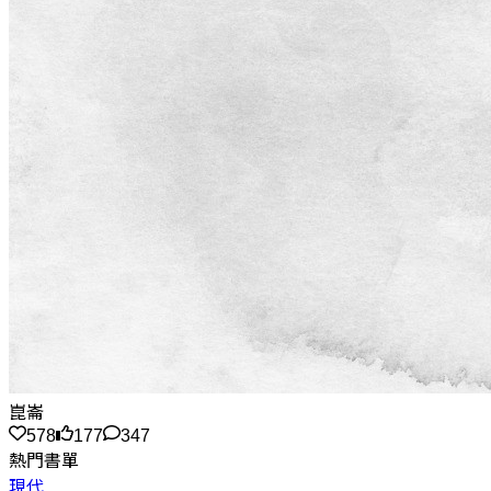
崑崙
578
177
347
熱門書單
現代