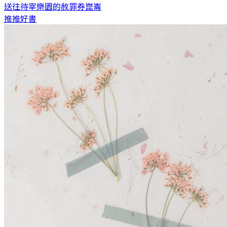
送往待宰樂園的赦罪券
崑崙
推推好書