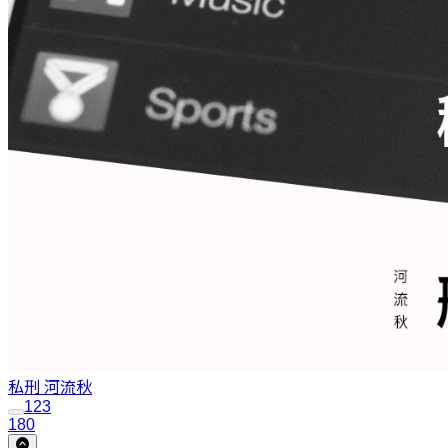
私刑
河流秋
1
2
3
180