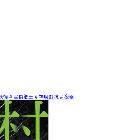
妖怪
# 民俗鄉土
# 神魔對抗
# 夜祭