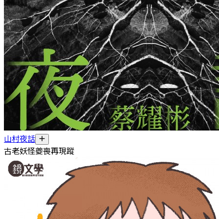
山村夜話
古老妖怪夔喪再現蹤