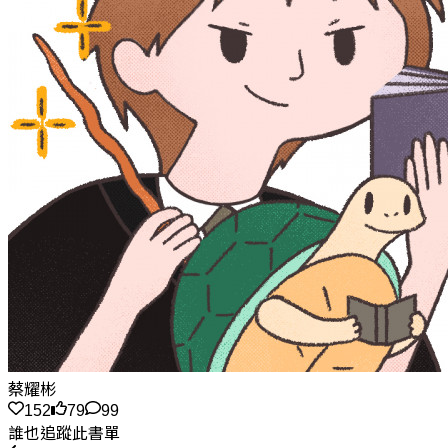
蔡耀彬
152
79
99
誰也追蹤此書單