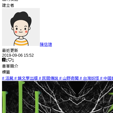
建立者
陳信璁
最近更新
2019-09-06 15:52
1
1
書單簡介
標籤
# 活屍
# 鏡文學出版
# 民間傳說
# 山野奇聞
# 台灣妖怪
# 中國