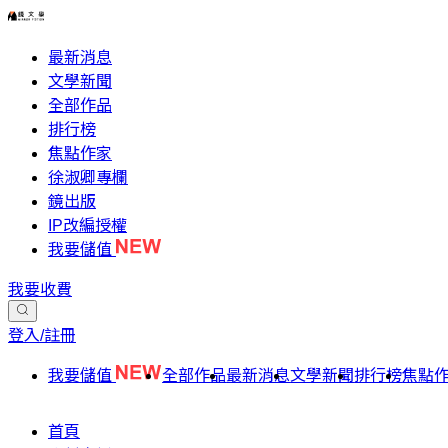
最新消息
文學新聞
全部作品
排行榜
焦點作家
徐淑卿專欄
鏡出版
IP改編授權
我要儲值
我要收費
登入/註冊
我要儲值
全部作品
最新消息
文學新聞
排行榜
焦點
首頁