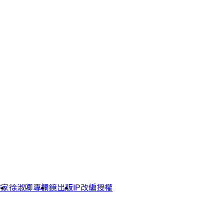
作家
徐淑卿專欄
鏡出版
IP改編授權