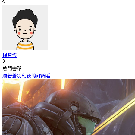
楊智傑
熱門書單
跟著蒼羽幻夜的評論看