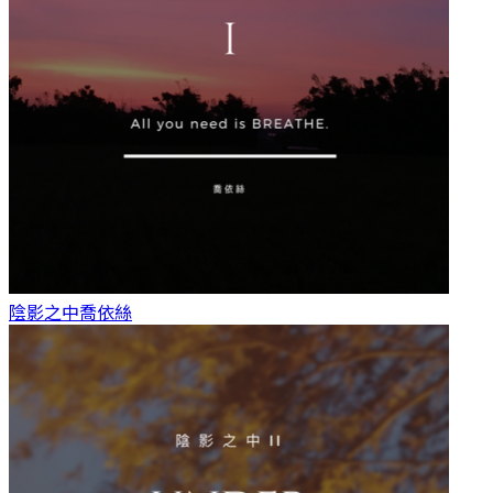
陰影之中
喬依絲