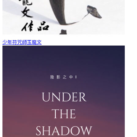
少年符咒師
玉龍文