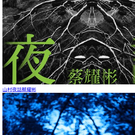
山村夜話
蔡耀彬