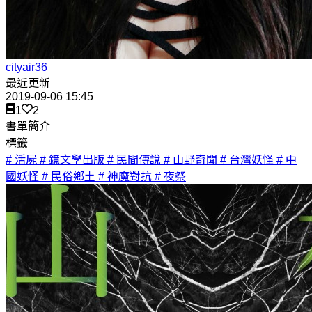
cityair36
最近更新
2019-09-06 15:45
1
2
書單簡介
標籤
# 活屍
# 鏡文學出版
# 民間傳說
# 山野奇聞
# 台灣妖怪
# 中
國妖怪
# 民俗鄉土
# 神魔對抗
# 夜祭