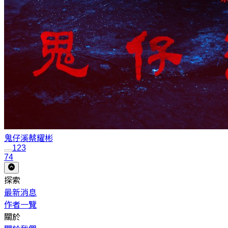
鬼仔溪
蔡耀彬
1
2
3
74
探索
最新消息
作者一覽
關於