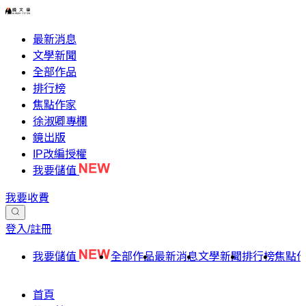
最新消息
文學新聞
全部作品
排行榜
焦點作家
徐淑卿專欄
鏡出版
IP改編授權
我要儲值
我要收費
登入/註冊
我要儲值
全部作品
最新消息
文學新聞
排行榜
焦點
首頁