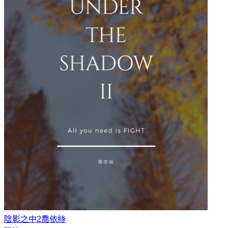
陰影之中2
喬依絲