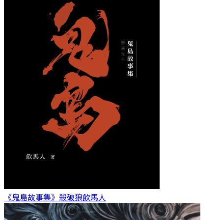
《鬼島故事集》殺破狼
飲馬人