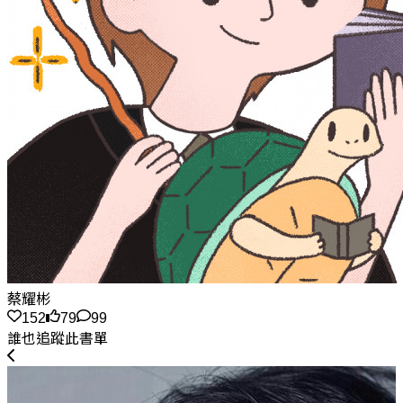
蔡耀彬
152
79
99
誰也追蹤此書單