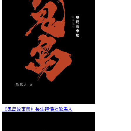
《鬼島故事集》長生禮儀社
飲馬人