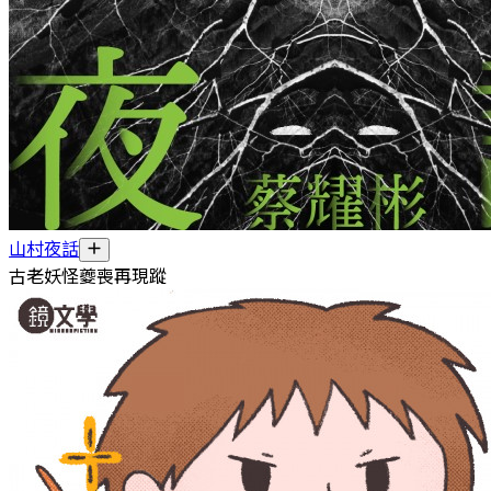
山村夜話
古老妖怪夔喪再現蹤