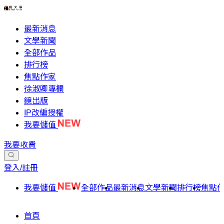
最新消息
文學新聞
全部作品
排行榜
焦點作家
徐淑卿專欄
鏡出版
IP改編授權
我要儲值
我要收費
登入/註冊
我要儲值
全部作品
最新消息
文學新聞
排行榜
焦點
首頁