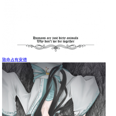
致命占有
安德