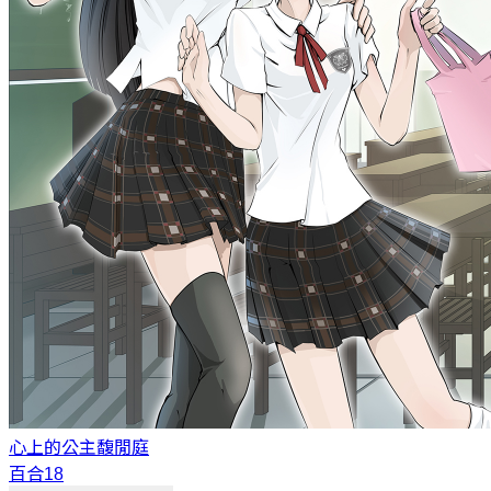
心上的公主
馥閒庭
百合18