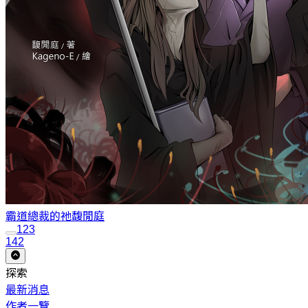
霸道總裁的祂
馥閒庭
1
2
3
142
探索
最新消息
作者一覽