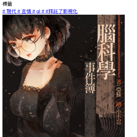
標籤
# 現代
# 言情
# gl
# #拜託了影視化