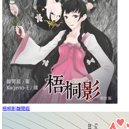
梧桐影
馥閒庭