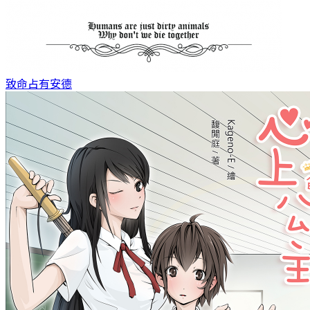
致命占有
安德