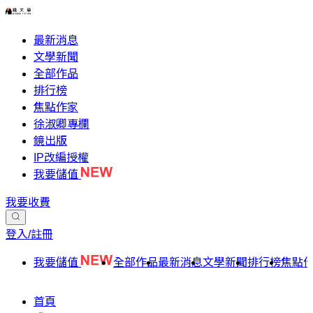
最新消息
文學新聞
全部作品
排行榜
焦點作家
徐淑卿專欄
鏡出版
IP改編授權
我要儲值
我要收費
登入/註冊
我要儲值
全部作品
最新消息
文學新聞
排行榜
焦點
首頁