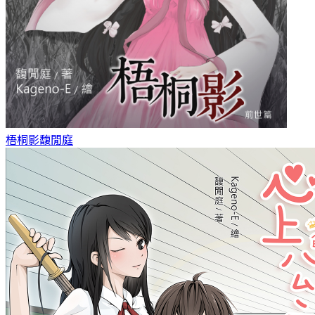
梧桐影
馥閒庭