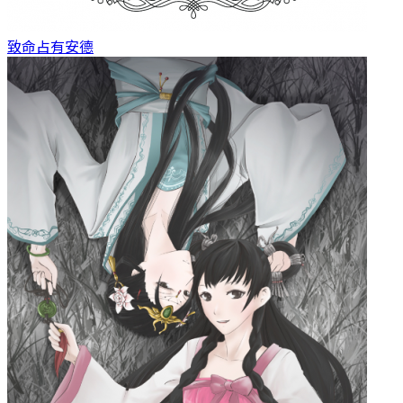
致命占有
安德