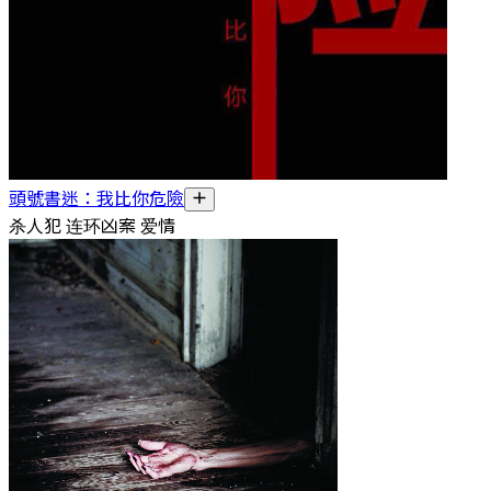
頭號書迷：我比你危險
杀人犯 连环凶案 爱情