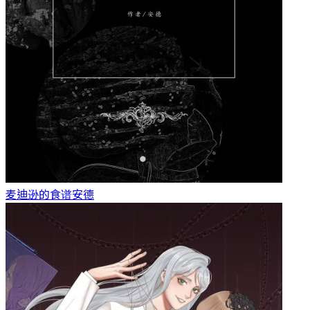
麦迪逊的食谱
安德