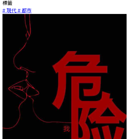
標籤
# 現代
# 都市