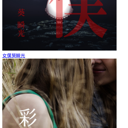
女僕
葵瞬光