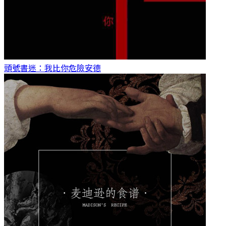
頭號書迷：我比你危險
安德