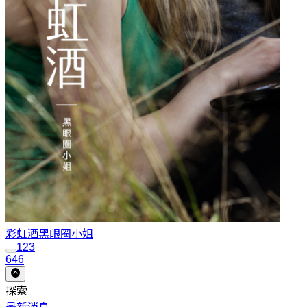
彩虹酒
黑眼圈小姐
1
2
3
646
探索