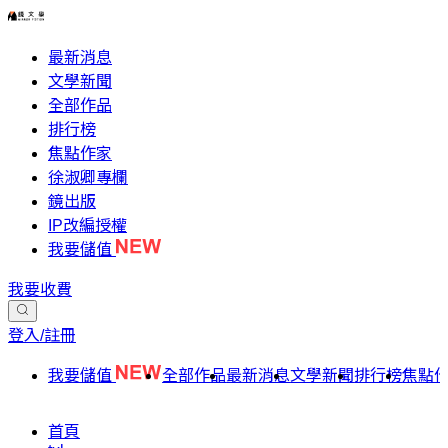
最新消息
文學新聞
全部作品
排行榜
焦點作家
徐淑卿專欄
鏡出版
IP改編授權
我要儲值
我要收費
登入/註冊
我要儲值
全部作品
最新消息
文學新聞
排行榜
焦點
首頁