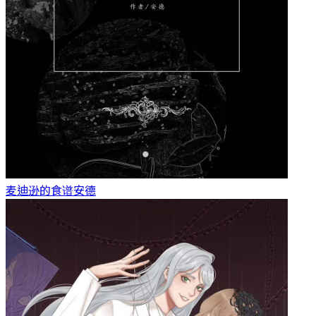
麦迪逊的食谱
安德