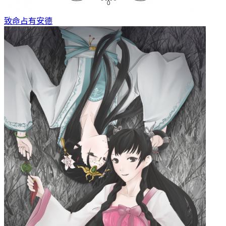
致命占有
安德