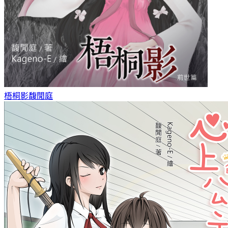
梧桐影
馥閒庭