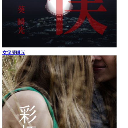
女僕
葵瞬光