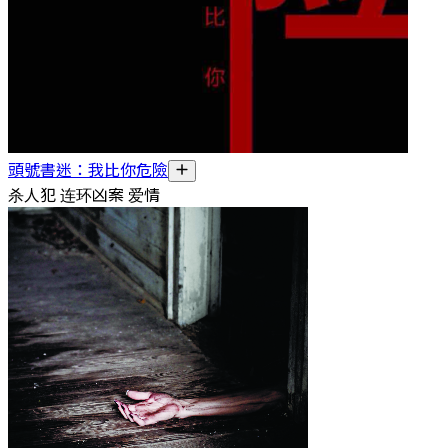
頭號書迷：我比你危險
杀人犯 连环凶案 爱情