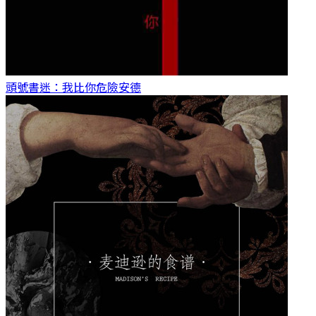
頭號書迷：我比你危險
安德