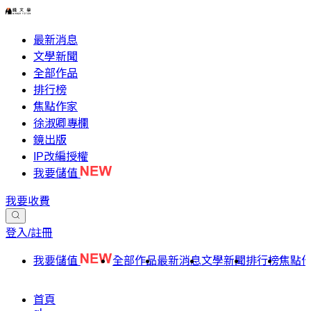
最新消息
文學新聞
全部作品
排行榜
焦點作家
徐淑卿專欄
鏡出版
IP改編授權
我要儲值
我要收費
登入/註冊
我要儲值
全部作品
最新消息
文學新聞
排行榜
焦點
首頁