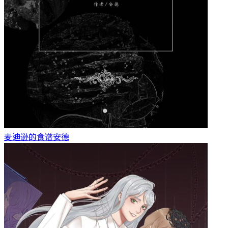
麦迪逊的食谱
安德