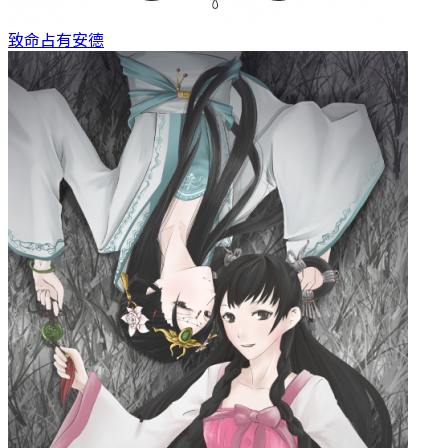
致命占有
安德