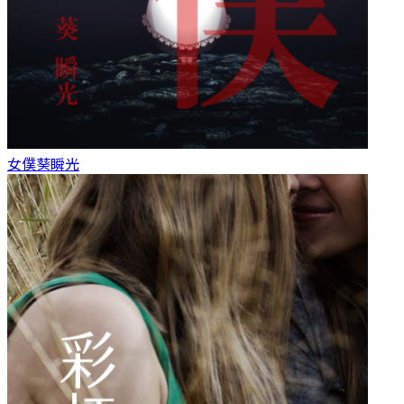
女僕
葵瞬光