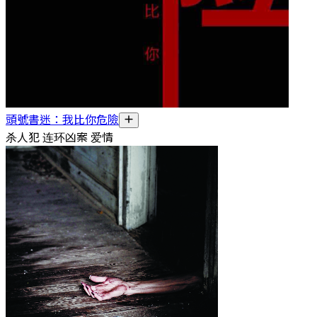
頭號書迷：我比你危險
杀人犯 连环凶案 爱情