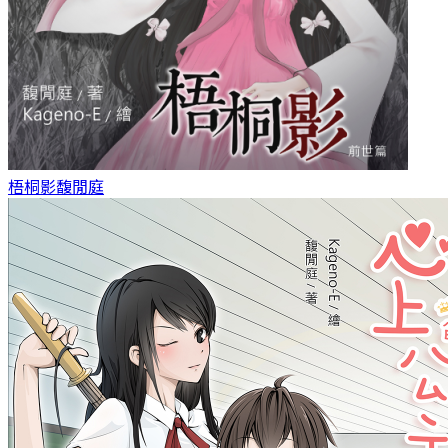
梧桐影
馥閒庭