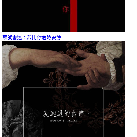
頭號書迷：我比你危險
安德