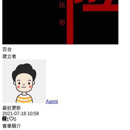
百合
建立者
Aanni
最近更新
2021-07-18 10:58
1
0
書單簡介