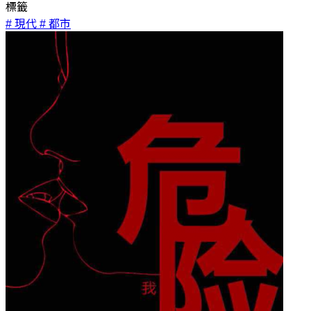
標籤
# 現代
# 都市