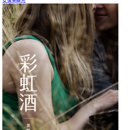
女僕
葵瞬光