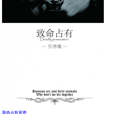
致命占有
安德