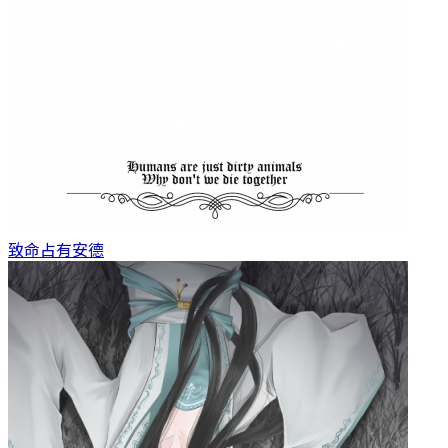
致命占有
安德