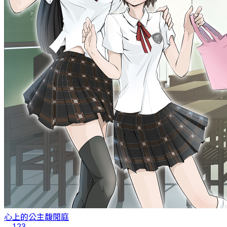
心上的公主
馥閒庭
1
2
3