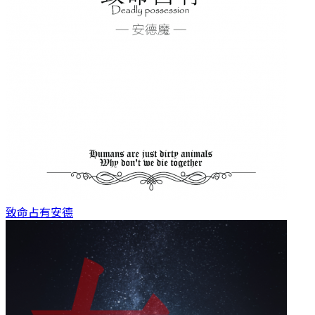
致命占有
安德