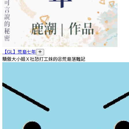
【GL】荒島七年
驕傲大小姐Ｘ社恐打工妹的㊣荒島落難記