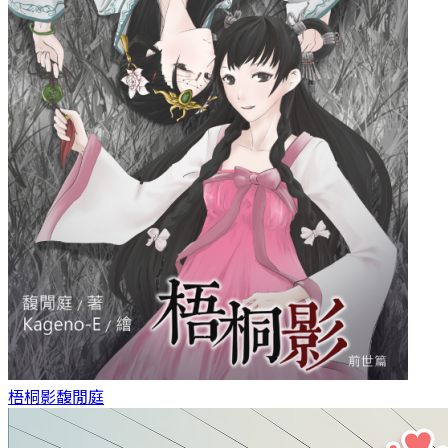
梧桐影
馥閒庭