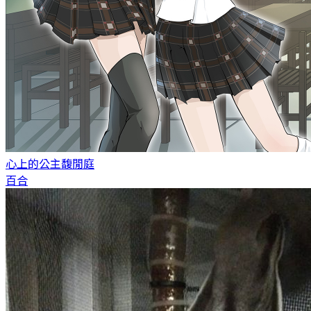
心上的公主
馥閒庭
百合