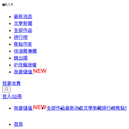
最新消息
文學新聞
全部作品
排行榜
焦點作家
徐淑卿專欄
鏡出版
IP改編授權
我要儲值
我要收費
登入/註冊
我要儲值
全部作品
最新消息
文學新聞
排行榜
焦點
首頁