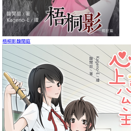
梧桐影
馥閒庭