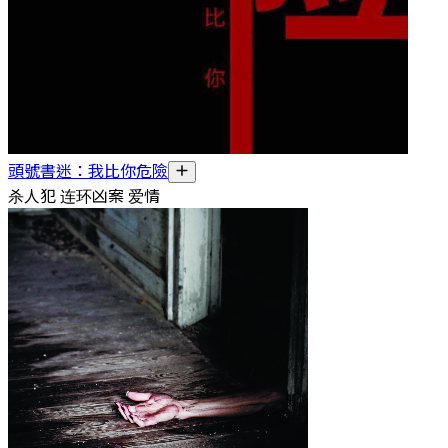
頭號書迷：我比你危險
杀人犯 连环凶案 爱情