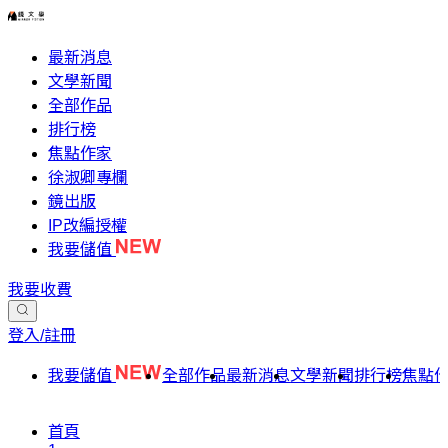
最新消息
文學新聞
全部作品
排行榜
焦點作家
徐淑卿專欄
鏡出版
IP改編授權
我要儲值
我要收費
登入/註冊
我要儲值
全部作品
最新消息
文學新聞
排行榜
焦點
首頁