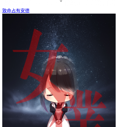
致命占有
安德