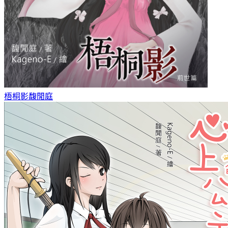
梧桐影
馥閒庭