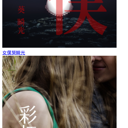
女僕
葵瞬光