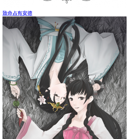
致命占有
安德