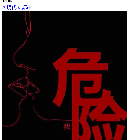
標籤
# 現代
# 都市