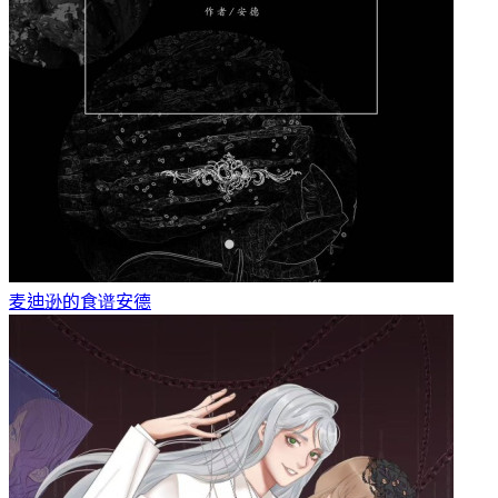
麦迪逊的食谱
安德