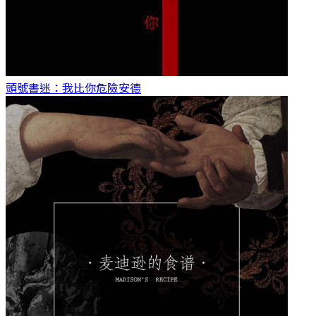
頭號書迷：我比你危險
安德