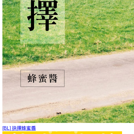
[BL] 抉擇
蜂蜜醬