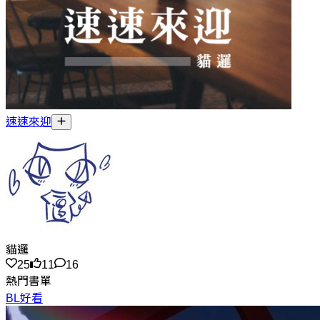
速速來迎
貓邏
25
11
16
熱門書單
BL好看