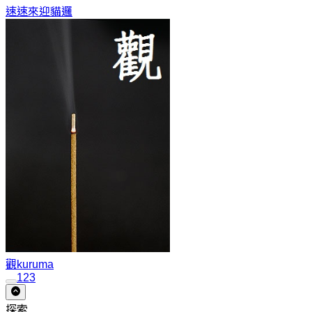
速速來迎
貓邏
觀
kuruma
1
2
3
探索