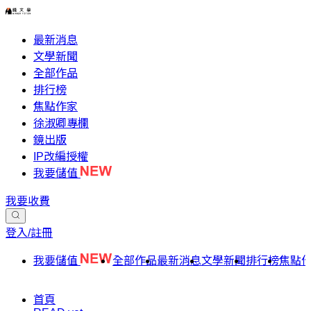
最新消息
文學新聞
全部作品
排行榜
焦點作家
徐淑卿專欄
鏡出版
IP改編授權
我要儲值
我要收費
登入/註冊
我要儲值
全部作品
最新消息
文學新聞
排行榜
焦點
首頁