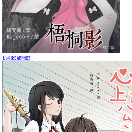
梧桐影
馥閒庭