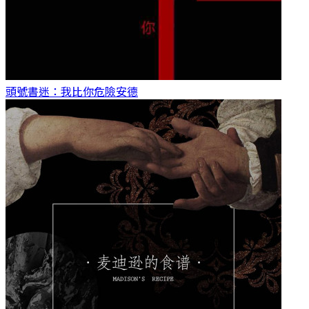
頭號書迷：我比你危險
安德