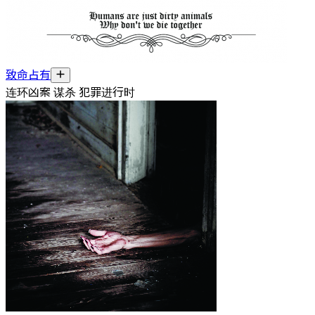
致命占有
连环凶案 谋杀 犯罪进行时