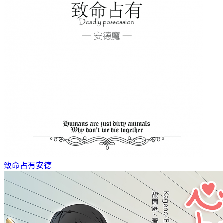
致命占有
安德