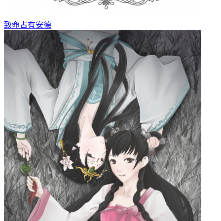
致命占有
安德