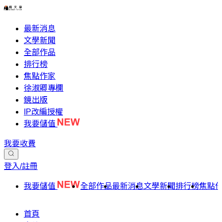
最新消息
文學新聞
全部作品
排行榜
焦點作家
徐淑卿專欄
鏡出版
IP改編授權
我要儲值
我要收費
登入/註冊
我要儲值
全部作品
最新消息
文學新聞
排行榜
焦點
首頁