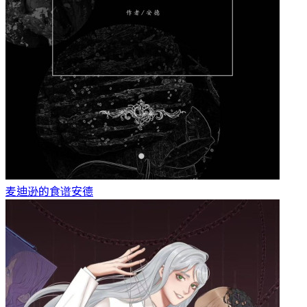
麦迪逊的食谱
安德