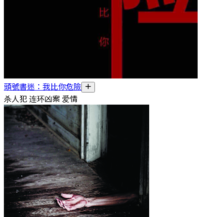
頭號書迷：我比你危險
杀人犯 连环凶案 爱情