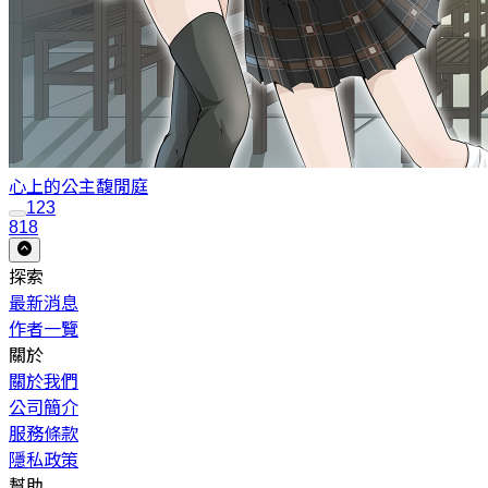
心上的公主
馥閒庭
1
2
3
818
探索
最新消息
作者一覽
關於
關於我們
公司簡介
服務條款
隱私政策
幫助