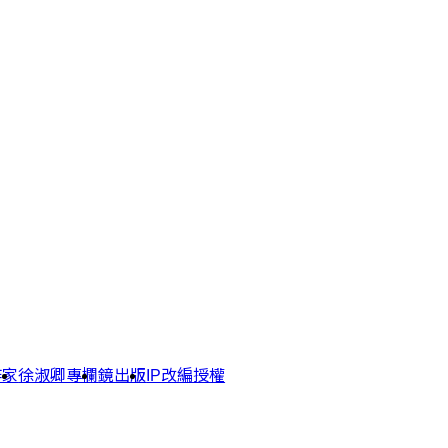
作家
徐淑卿專欄
鏡出版
IP改編授權