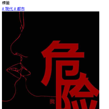
標籤
# 現代
# 都市