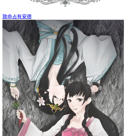
致命占有
安德