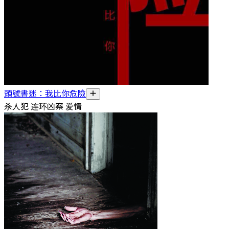
頭號書迷：我比你危險
杀人犯 连环凶案 爱情