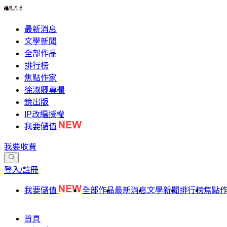
最新消息
文學新聞
全部作品
排行榜
焦點作家
徐淑卿專欄
鏡出版
IP改編授權
我要儲值
我要收費
登入/註冊
我要儲值
全部作品
最新消息
文學新聞
排行榜
焦點
首頁