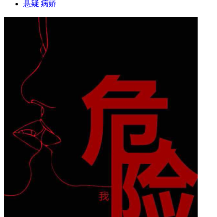
悬疑 病娇