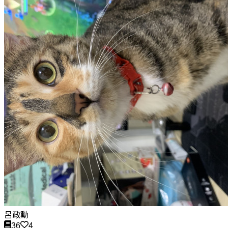
呂政勳
36
4