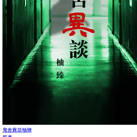
鬼舍異談
柚臻