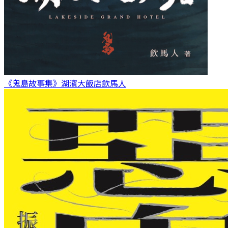
《鬼島故事集》湖濱大飯店
飲馬人