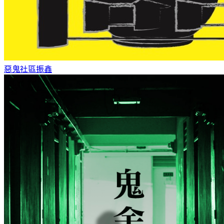
惡鬼社區
振鑫