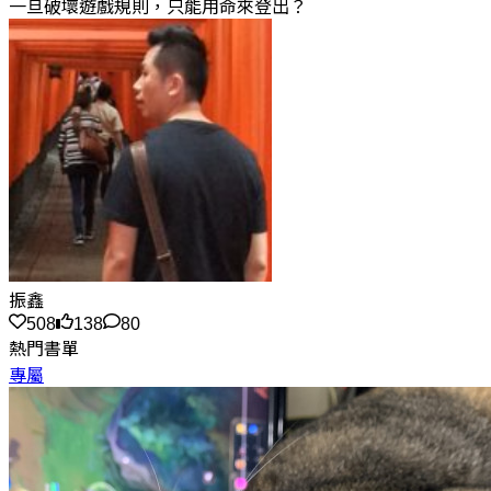
一旦破壞遊戲規則，只能用命來登出？
振鑫
508
138
80
熱門書單
專屬