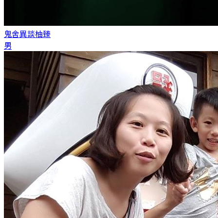
鬼舍異談
柚臻
男