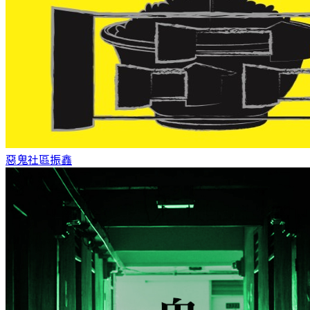
惡鬼社區
振鑫