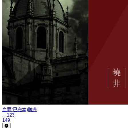
血罪(已完本)
曉非
1
2
3
149