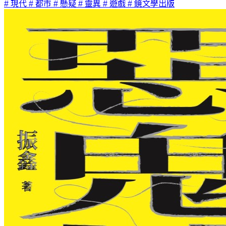
# 現代
# 都市
# 懸疑
# 靈異
# 遊戲
# 鏡文學出版