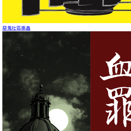
惡鬼社區
振鑫