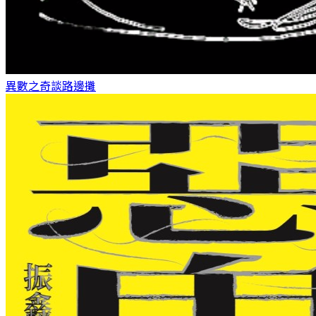
異數之奇談
路邊攤