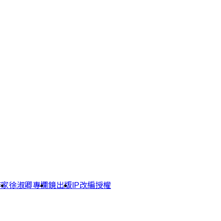
作家
徐淑卿專欄
鏡出版
IP改編授權