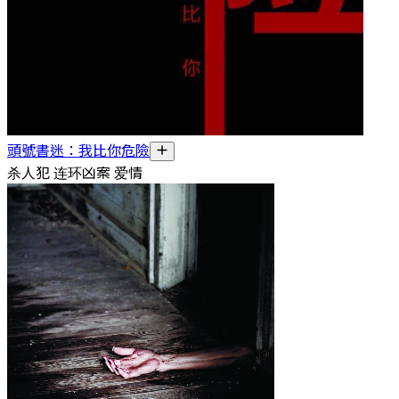
頭號書迷：我比你危險
杀人犯 连环凶案 爱情