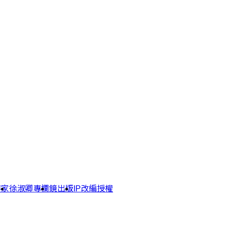
作家
徐淑卿專欄
鏡出版
IP改編授權