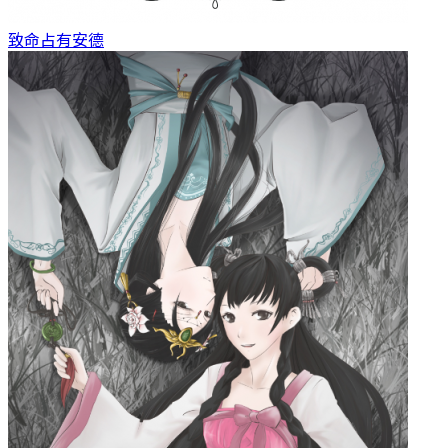
致命占有
安德