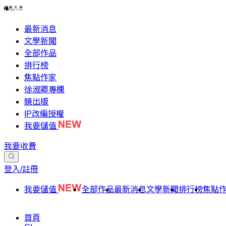
最新消息
文學新聞
全部作品
排行榜
焦點作家
徐淑卿專欄
鏡出版
IP改編授權
我要儲值
我要收費
登入/註冊
我要儲值
全部作品
最新消息
文學新聞
排行榜
焦點
首頁