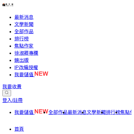
最新消息
文學新聞
全部作品
排行榜
焦點作家
徐淑卿專欄
鏡出版
IP改編授權
我要儲值
我要收費
登入/註冊
我要儲值
全部作品
最新消息
文學新聞
排行榜
焦點
首頁