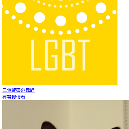
三個警察
跳舞貓
存著慢慢看