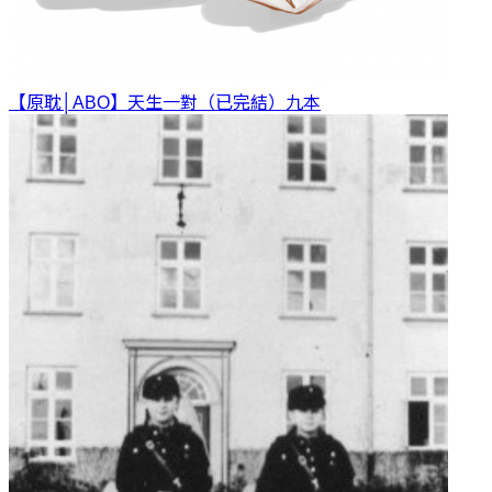
【原耽│ABO】天生一對（已完結）
九本