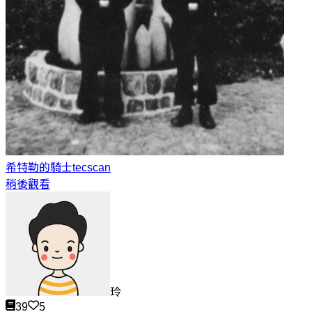
希特勒的騎士
tecscan
稍後觀看
玲
39
5