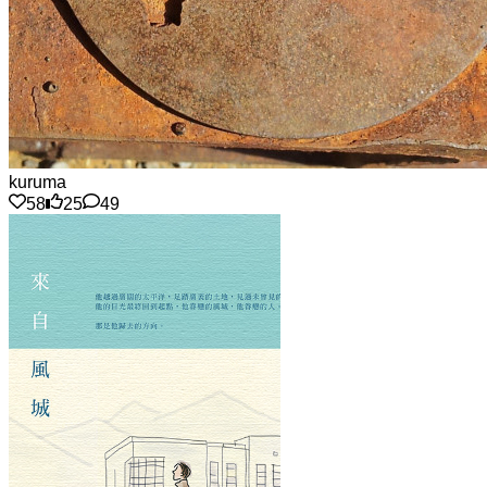
kuruma
58
25
49