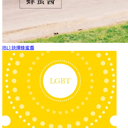
[BL] 抉擇
蜂蜜醬