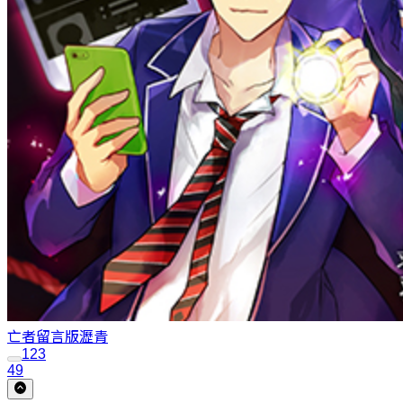
亡者留言版
瀝青
1
2
3
49