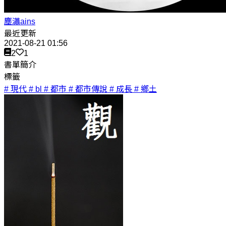
塵瀟ains
最近更新
2021-08-21 01:56
2
1
書單簡介
標籤
# 現代
# bl
# 都市
# 都市傳說
# 成長
# 鄉土