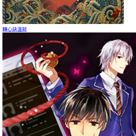
轉心訣
溫菊