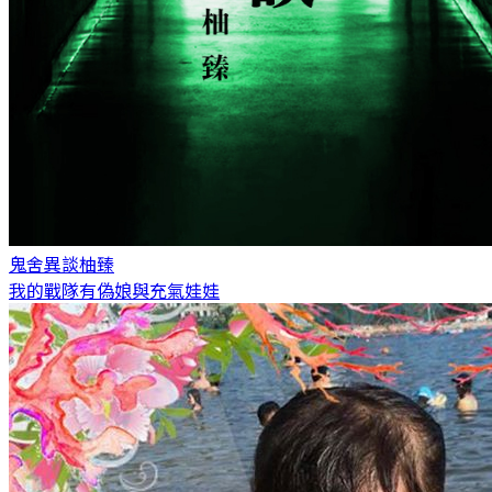
鬼舍異談
柚臻
我的戰隊有偽娘與充氣娃娃