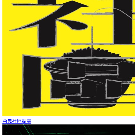
惡鬼社區
振鑫