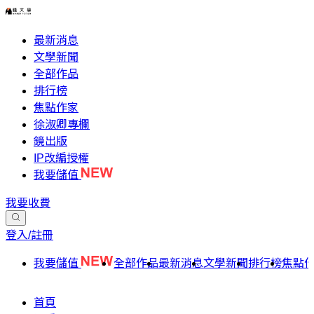
最新消息
文學新聞
全部作品
排行榜
焦點作家
徐淑卿專欄
鏡出版
IP改編授權
我要儲值
我要收費
登入/註冊
我要儲值
全部作品
最新消息
文學新聞
排行榜
焦點
首頁