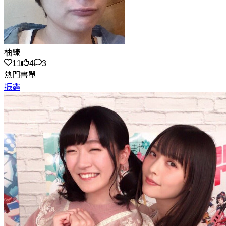
柚臻
11
4
3
熱門書單
振鑫