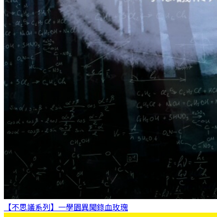
【不思議系列】一學園異聞錄
血玫瑰