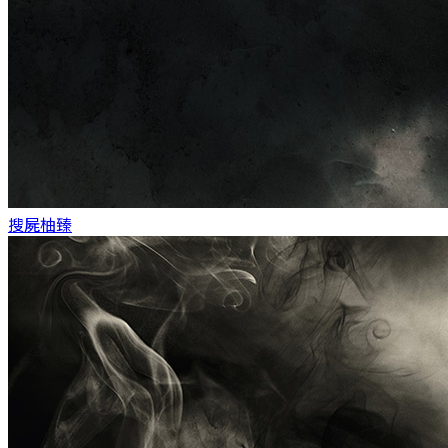
搜屍
柚臻