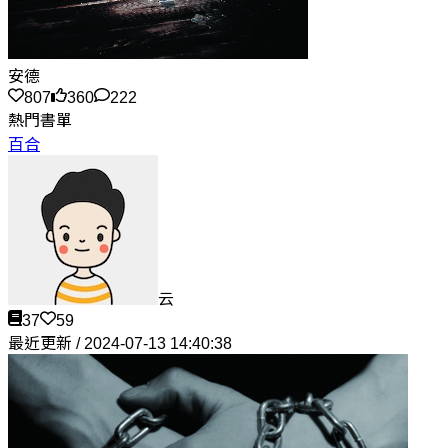
安德
807
360
222
熱門書單
百合
云
37
59
最近更新 / 2024-07-13 14:40:38