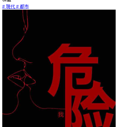
# 現代
# 都市