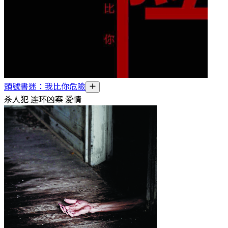
頭號書迷：我比你危險
杀人犯 连环凶案 爱情