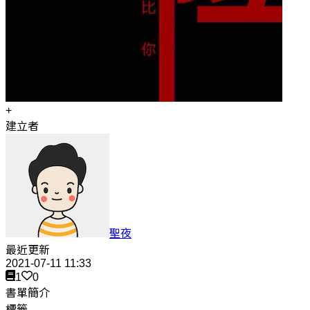
+
建立者
聖夜
最近更新
2021-07-11 11:33
1
0
書單簡介
標籤