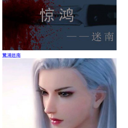
驚鴻
迷南