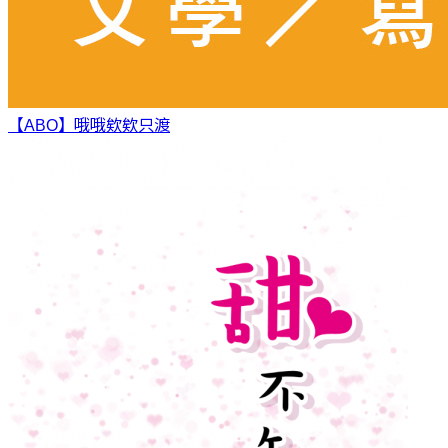
【ABO】哦哦欸欸
只渡