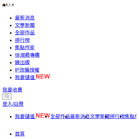
最新消息
文學新聞
全部作品
排行榜
焦點作家
徐淑卿專欄
鏡出版
IP改編授權
我要儲值
我要收費
登入/註冊
我要儲值
全部作品
最新消息
文學新聞
排行榜
焦點
首頁