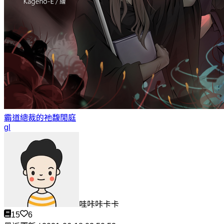
霸道總裁的祂
馥閒庭
gl
哇咔咔卡卡
15
6