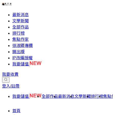
最新消息
文學新聞
全部作品
排行榜
焦點作家
徐淑卿專欄
鏡出版
IP改編授權
我要儲值
我要收費
登入/註冊
我要儲值
全部作品
最新消息
文學新聞
排行榜
焦點
首頁