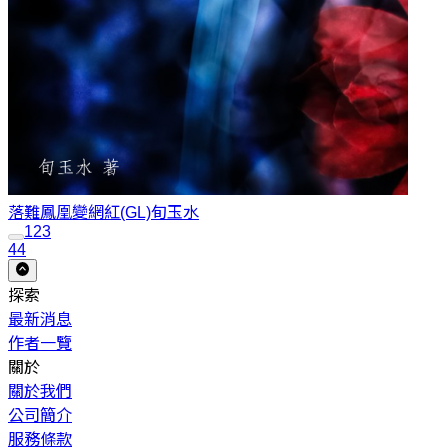
落難鳳凰變網紅(GL)
旬玉水
1
2
3
44
探索
最新消息
作者一覽
關於
關於我們
公司簡介
服務條款