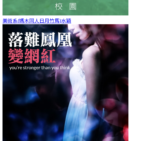
美術系(媽木同人日月竹馬)
水穎