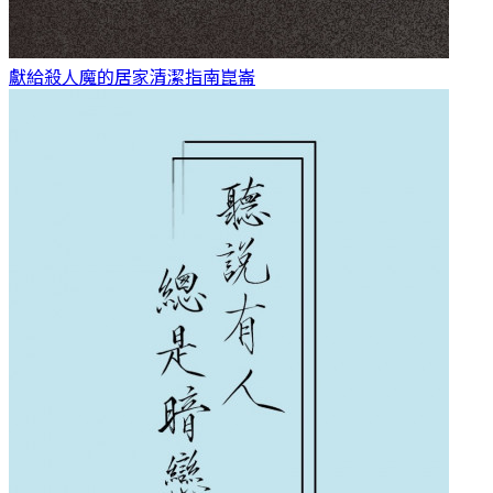
獻給殺人魔的居家清潔指南
崑崙