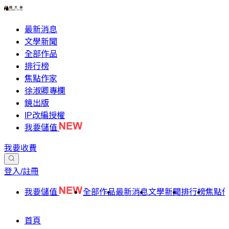
最新消息
文學新聞
全部作品
排行榜
焦點作家
徐淑卿專欄
鏡出版
IP改編授權
我要儲值
我要收費
登入/註冊
我要儲值
全部作品
最新消息
文學新聞
排行榜
焦點
首頁