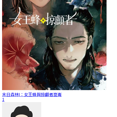
末日森林I：女王蜂與掠顱者
崑崙
1