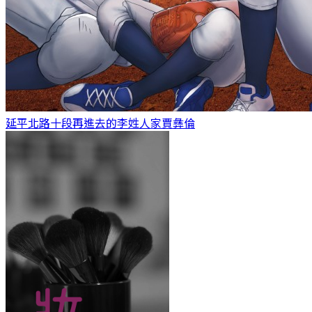
延平北路十段再進去的李姓人家
賈彝倫