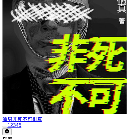
渣男非死不可
桐真
1
2
3
4
5