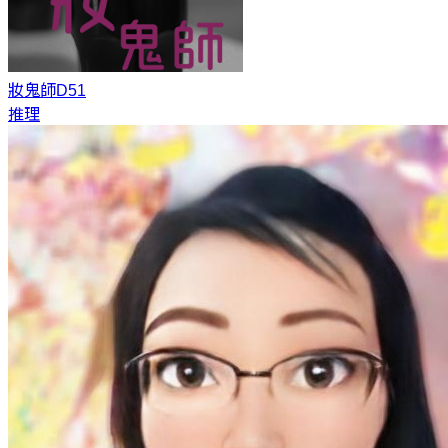
妝鬼師
D51
推理