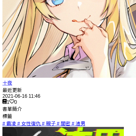
十夜
最近更新
2021-06-16 11:46
1
0
書單簡介
標籤
# 霸凌
# 女性復仇
# 親子
# 閨密
# 渣男