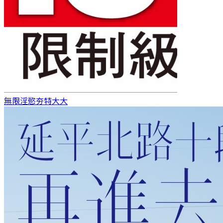
無限淫慾
夯特大大