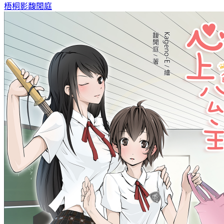
梧桐影
馥閒庭