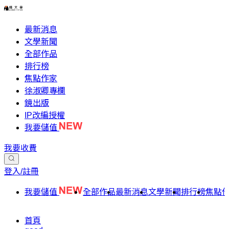
最新消息
文學新聞
全部作品
排行榜
焦點作家
徐淑卿專欄
鏡出版
IP改編授權
我要儲值
我要收費
登入/註冊
我要儲值
全部作品
最新消息
文學新聞
排行榜
焦點
首頁