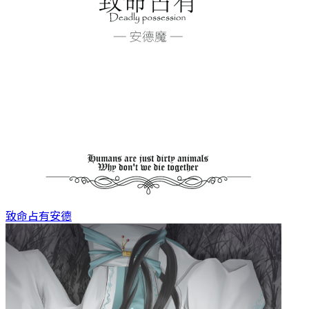
致命占有
安德