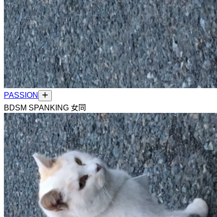
PASSION
BDSM SPANKING 女同