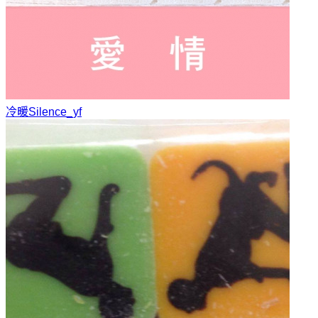
冷暖
Silence_yf