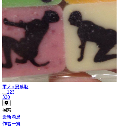
軍犬♀
夏慕聰
1
2
3
330
探索
最新消息
作者一覽