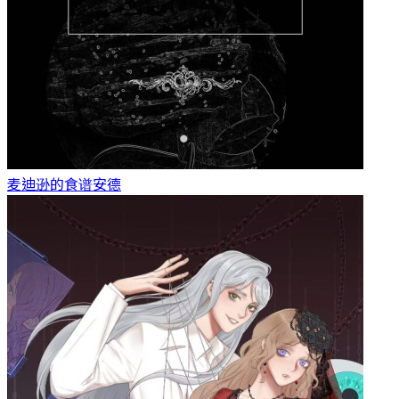
麦迪逊的食谱
安德