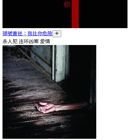
頭號書迷：我比你危險
杀人犯 连环凶案 爱情