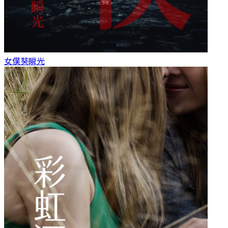
女僕
葵瞬光