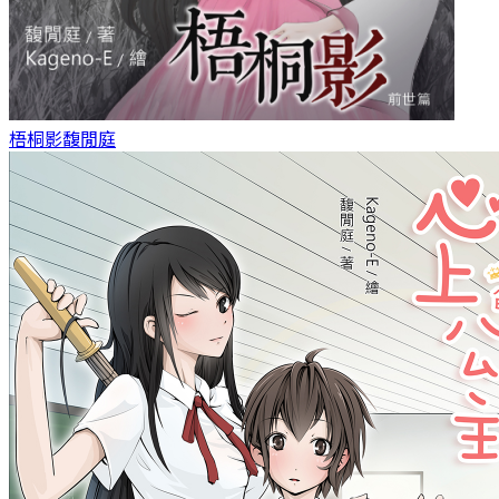
梧桐影
馥閒庭