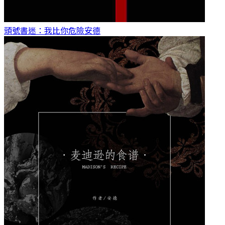
頭號書迷：我比你危險
安德