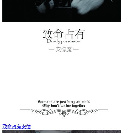
致命占有
安德