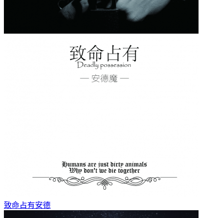
致命占有
安德