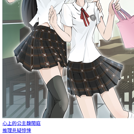
心上的公主
馥閒庭
推理悬疑惊悚