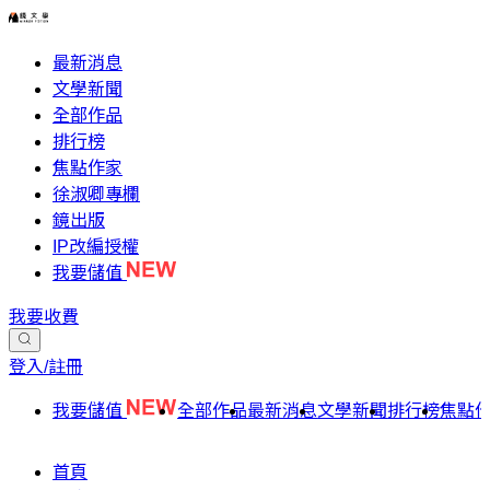
最新消息
文學新聞
全部作品
排行榜
焦點作家
徐淑卿專欄
鏡出版
IP改編授權
我要儲值
我要收費
登入/註冊
我要儲值
全部作品
最新消息
文學新聞
排行榜
焦點
首頁