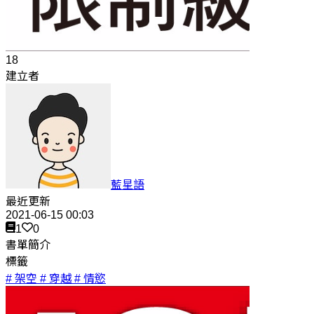
18
建立者
藍星語
最近更新
2021-06-15 00:03
1
0
書單簡介
標籤
# 架空
# 穿越
# 情慾