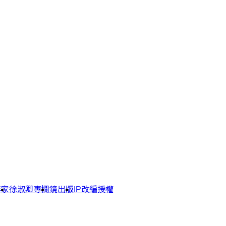
作家
徐淑卿專欄
鏡出版
IP改編授權