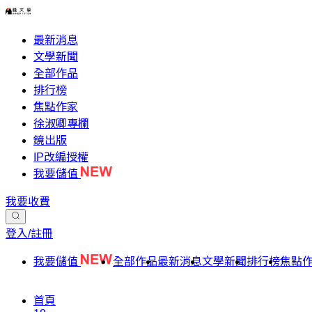
最新消息
文學新聞
全部作品
排行榜
焦點作家
徐淑卿專欄
鏡出版
IP改編授權
我要儲值
我要收費
登入/註冊
我要儲值
全部作品
最新消息
文學新聞
排行榜
焦點
首頁