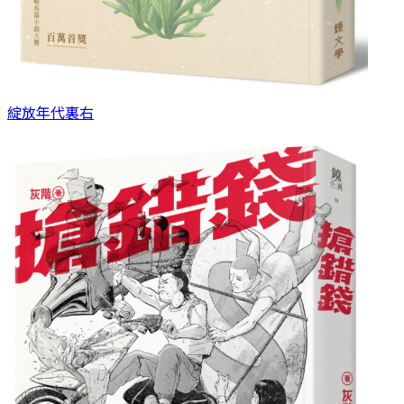
綻放年代
裏右