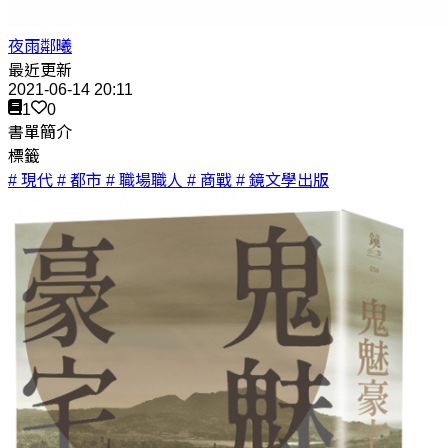
夜雨鄰曦
最近更新
2021-06-14 20:11
1
0
書單簡介
標籤
# 現代
# 都市
# 職場職人
# 商戰
# 鏡文學出版