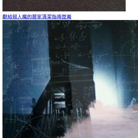
獻給殺人魔的居家清潔指南
崑崙