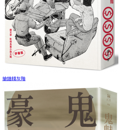
搶錯錢
灰階