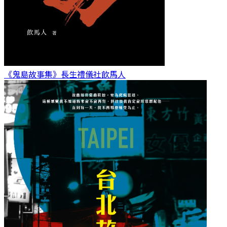
《鬼島故事集》長生禮儀社
飲馬人