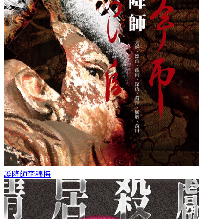
誕降師
李穆梅