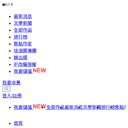
最新消息
文學新聞
全部作品
排行榜
焦點作家
徐淑卿專欄
鏡出版
IP改編授權
我要儲值
我要收費
登入/註冊
我要儲值
全部作品
最新消息
文學新聞
排行榜
焦點
首頁