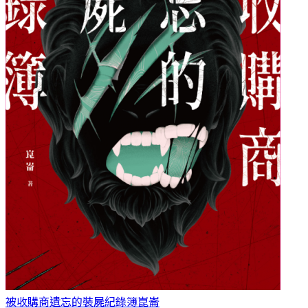
被收購商遺忘的裝屍紀錄簿
崑崙