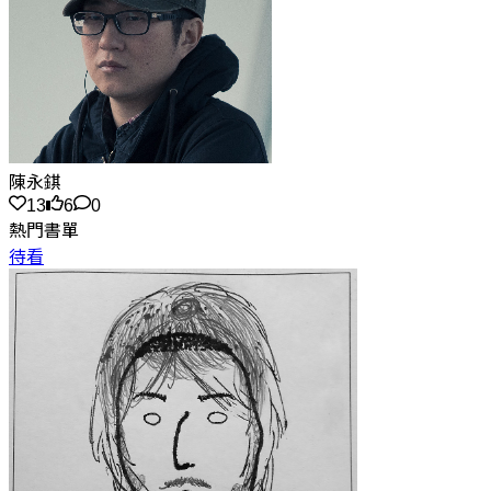
陳永錤
13
6
0
熱門書單
待看