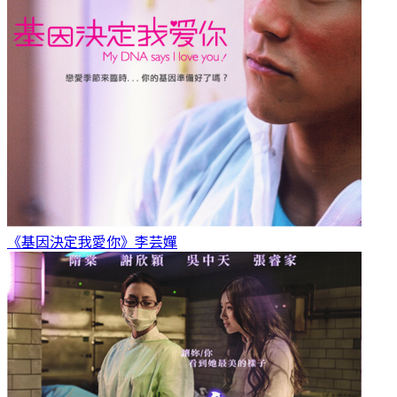
《基因決定我愛你》
李芸嬋