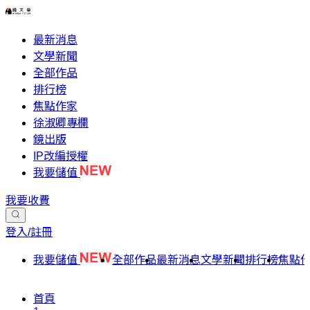
最新消息
文學新聞
全部作品
排行榜
焦點作家
徐淑卿專欄
鏡出版
IP改編授權
我要儲值
我要收費
登入/註冊
我要儲值
全部作品
最新消息
文學新聞
排行榜
焦點
首頁