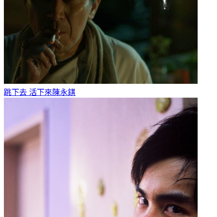
跳下去 活下來
陳永錤