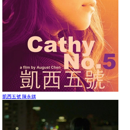
凱西五號
陳永錤