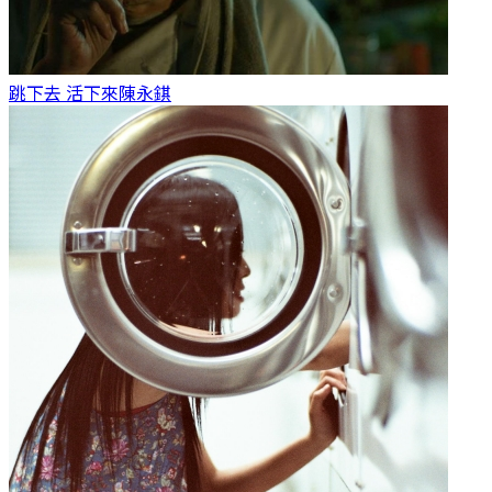
跳下去 活下來
陳永錤