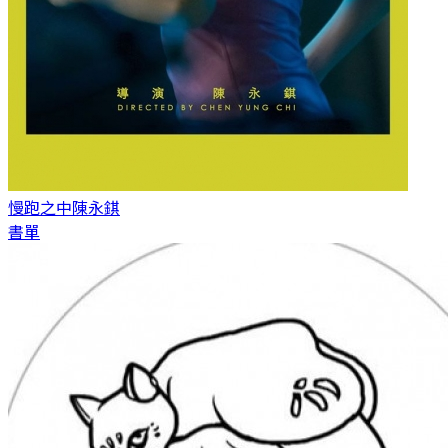
慢跑之中
陳永錤
書單