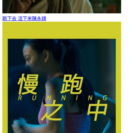
跳下去 活下來
陳永錤