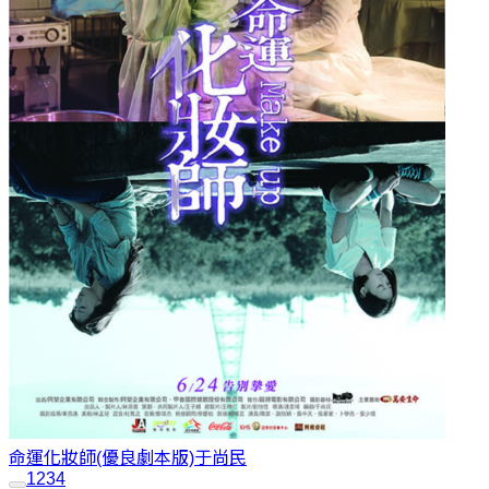
命運化妝師(優良劇本版)
于尚民
1
2
3
4