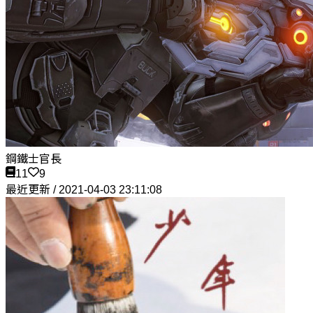
鋼鐵士官長
11
9
最近更新 / 2021-04-03 23:11:08