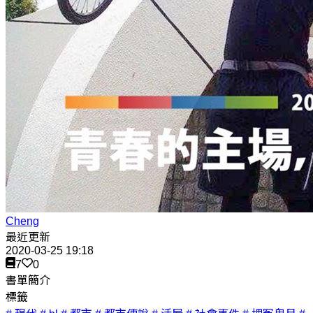
Cheng
最近更新
2020-03-25 19:18
7
0
書單簡介
標籤