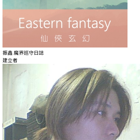
振鑫 魔界巡守日誌
建立者