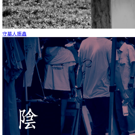
守墓人
振鑫