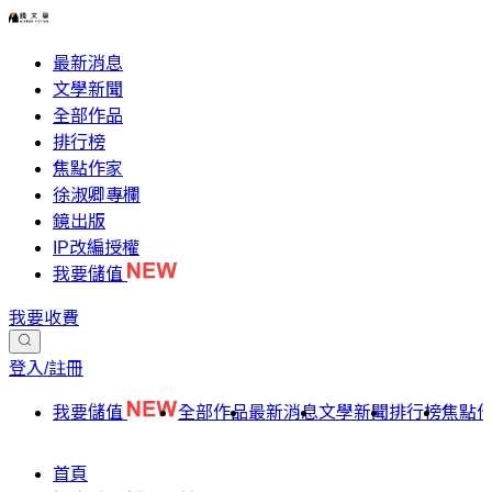
最新消息
文學新聞
全部作品
排行榜
焦點作家
徐淑卿專欄
鏡出版
IP改編授權
我要儲值
我要收費
登入/註冊
我要儲值
全部作品
最新消息
文學新聞
排行榜
焦點
首頁