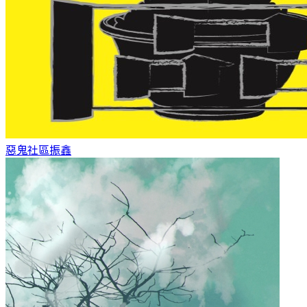
惡鬼社區
振鑫