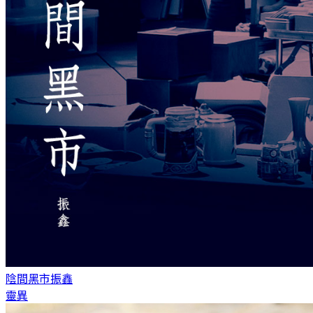
陰間黑市
振鑫
靈異