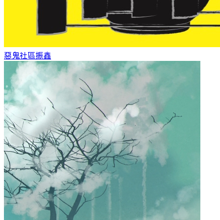
惡鬼社區
振鑫