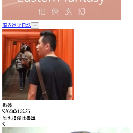
魔界巡守日誌
振鑫
65
13
5
誰也追蹤此書單