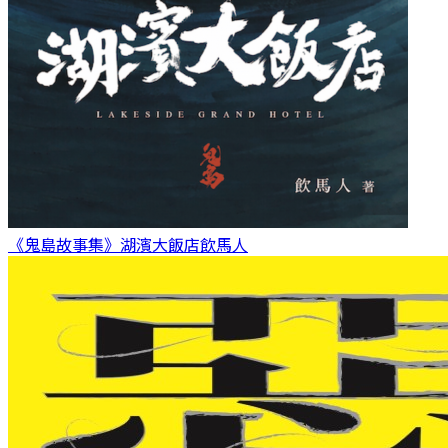
《鬼島故事集》湖濱大飯店
飲馬人