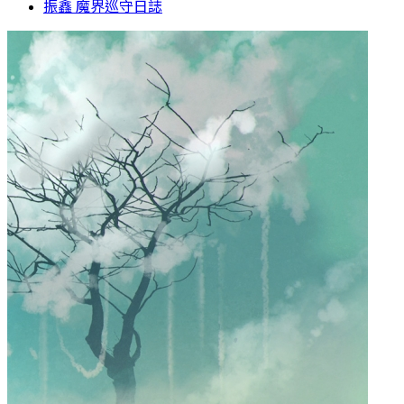
振鑫 魔界巡守日誌