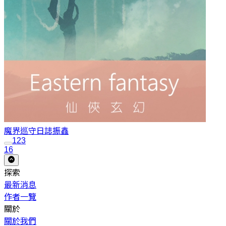
魔界巡守日誌
振鑫
1
2
3
16
探索
最新消息
作者一覽
關於
關於我們