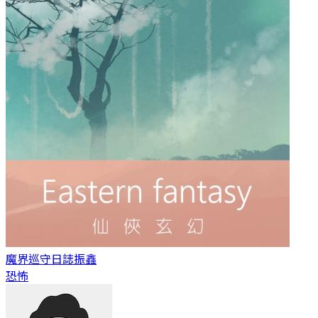
魔界巡守日誌
振鑫
恐怖