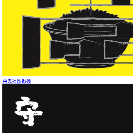
惡鬼社區
振鑫