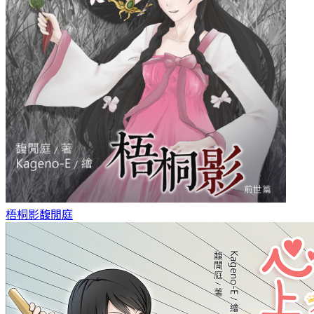
梧桐影
馥閒庭