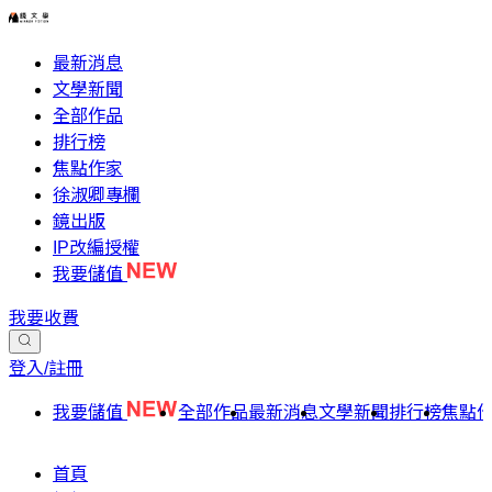
最新消息
文學新聞
全部作品
排行榜
焦點作家
徐淑卿專欄
鏡出版
IP改編授權
我要儲值
我要收費
登入/註冊
我要儲值
全部作品
最新消息
文學新聞
排行榜
焦點
首頁