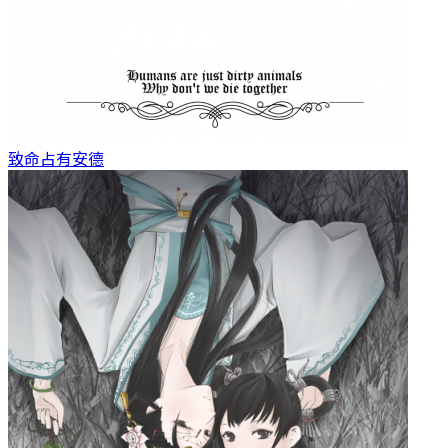
致命占有
安德