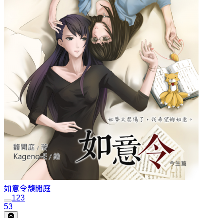
如意令
馥閒庭
1
2
3
53