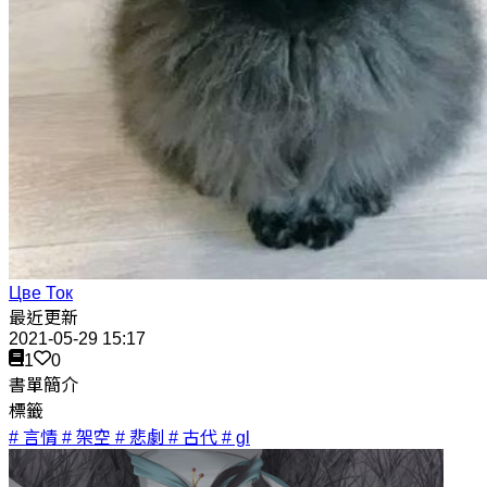
Цве Ток
最近更新
2021-05-29 15:17
1
0
書單簡介
標籤
# 言情
# 架空
# 悲劇
# 古代
# gl