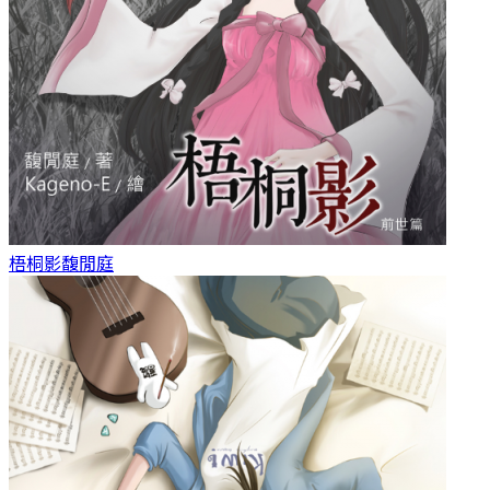
梧桐影
馥閒庭