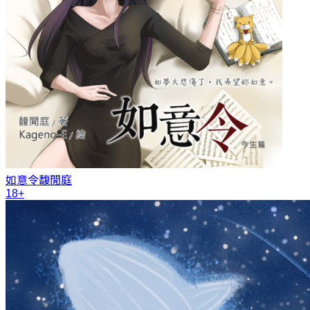
如意令
馥閒庭
18+