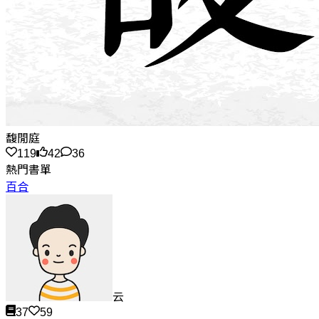
馥閒庭
119
42
36
熱門書單
百合
云
37
59