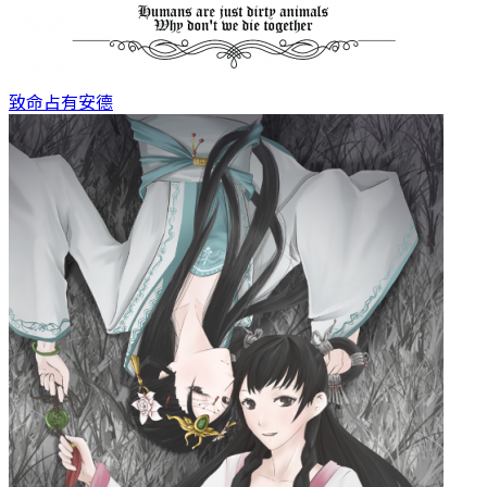
致命占有
安德