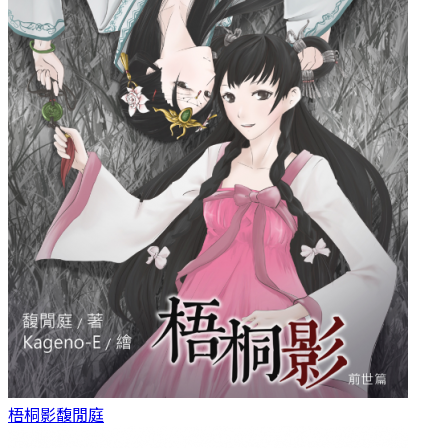
梧桐影
馥閒庭