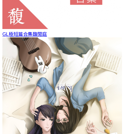
GL極短篇合集
馥閒庭