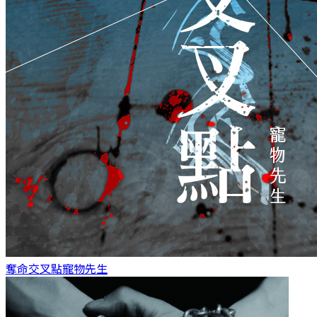
奪命交叉點
寵物先生