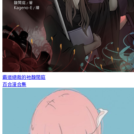
霸道總裁的祂
馥閒庭
百合漫合集