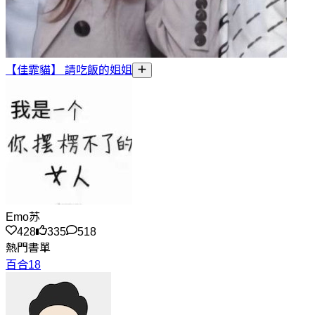
【佳霏貓】 請吃飯的姐姐
Emo苏
428
335
518
熱門書單
百合18