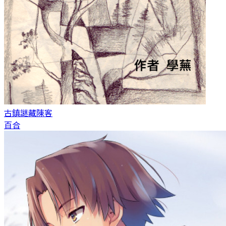
古鎮謎藏
陳客
百合