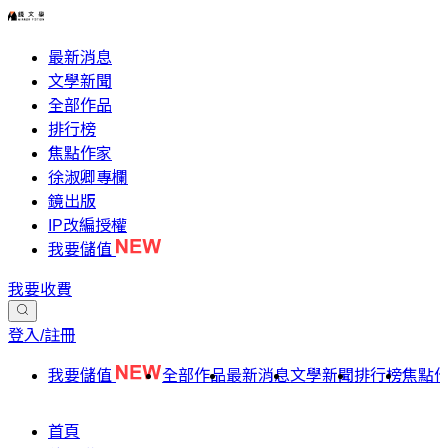
最新消息
文學新聞
全部作品
排行榜
焦點作家
徐淑卿專欄
鏡出版
IP改編授權
我要儲值
我要收費
登入/註冊
我要儲值
全部作品
最新消息
文學新聞
排行榜
焦點
首頁