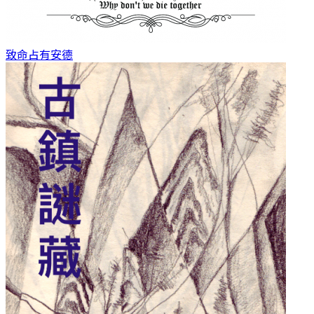
致命占有
安德