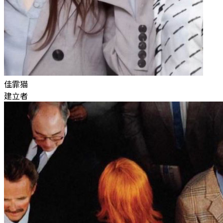
佳霏猫
建立者