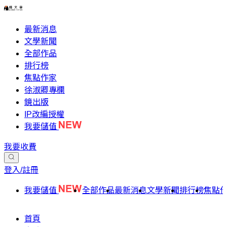
最新消息
文學新聞
全部作品
排行榜
焦點作家
徐淑卿專欄
鏡出版
IP改編授權
我要儲值
我要收費
登入/註冊
我要儲值
全部作品
最新消息
文學新聞
排行榜
焦點
首頁