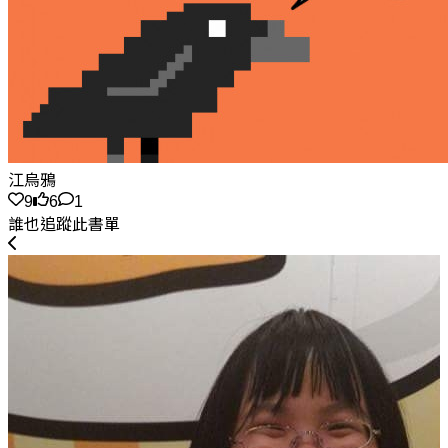
江烏鴉
9
6
1
誰也追蹤此書單