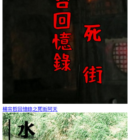
楊宗哲回憶錄之死街
阿天