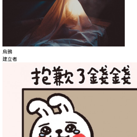
烏鴉
建立者