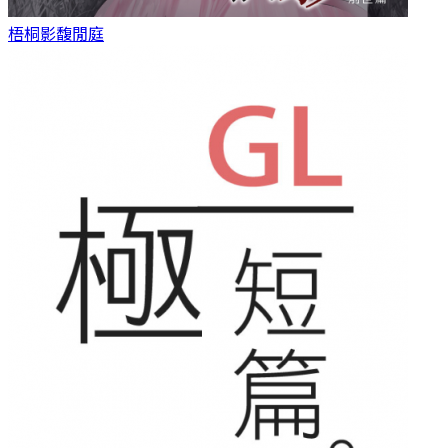
梧桐影
馥閒庭