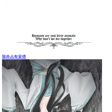
致命占有
安德