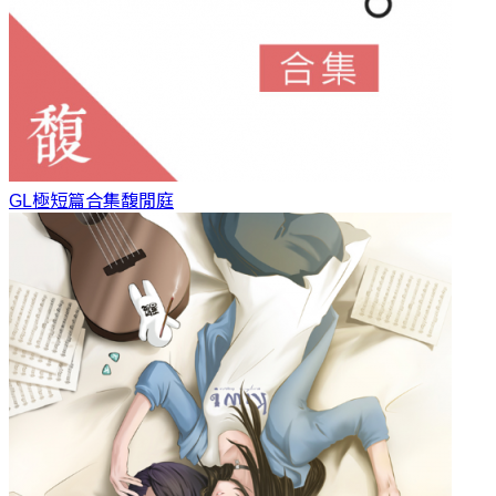
GL極短篇合集
馥閒庭