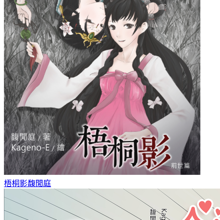
梧桐影
馥閒庭