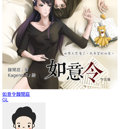
如意令
馥閒庭
GL