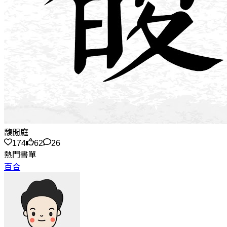
馥閒庭
174
62
26
熱門書單
百合