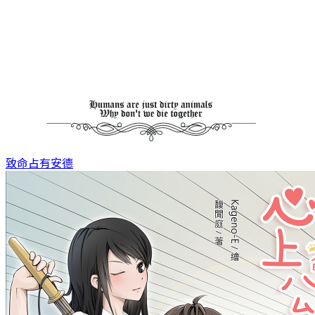
致命占有
安德