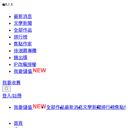
最新消息
文學新聞
全部作品
排行榜
焦點作家
徐淑卿專欄
鏡出版
IP改編授權
我要儲值
我要收費
登入/註冊
我要儲值
全部作品
最新消息
文學新聞
排行榜
焦點
首頁