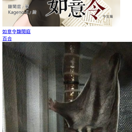
如意令
馥閒庭
百合