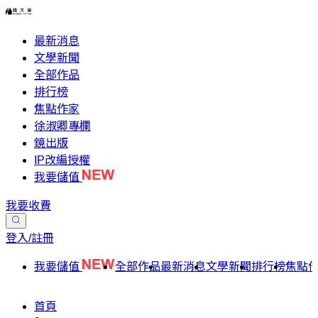
最新消息
文學新聞
全部作品
排行榜
焦點作家
徐淑卿專欄
鏡出版
IP改編授權
我要儲值
我要收費
登入/註冊
我要儲值
全部作品
最新消息
文學新聞
排行榜
焦點
首頁