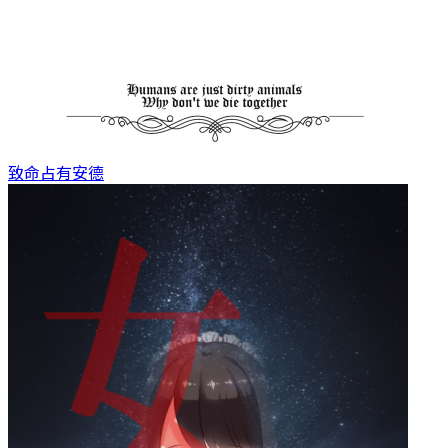
致命占有
安德