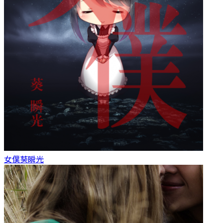
女僕
葵瞬光