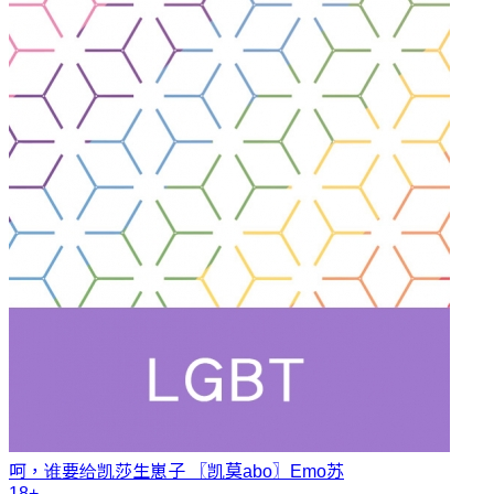
呵，谁要给凯莎生崽子 〖凯莫abo〗
Emo苏
18+