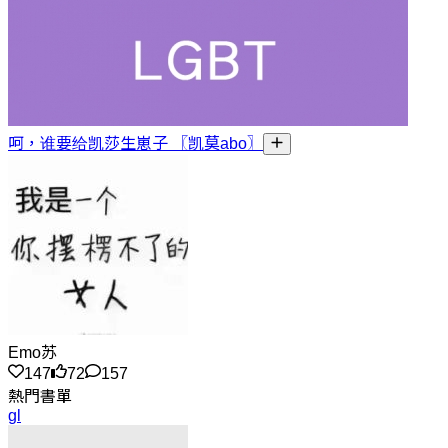
呵，谁要给凯莎生崽子 〖凯莫abo〗
Emo苏
147
72
157
熱門書單
gl