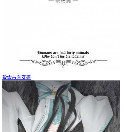
致命占有
安德