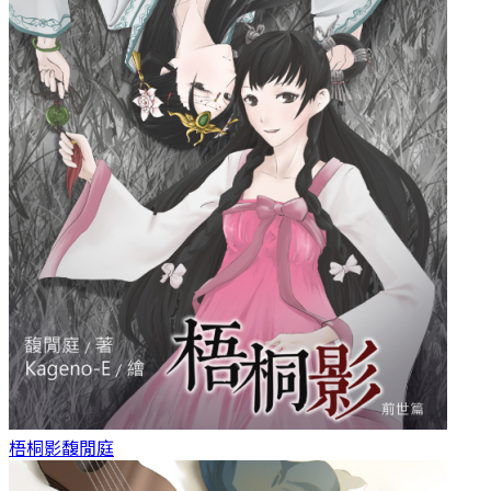
梧桐影
馥閒庭