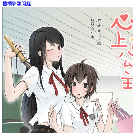
梧桐影
馥閒庭