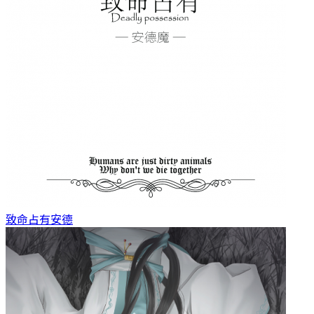
致命占有
安德