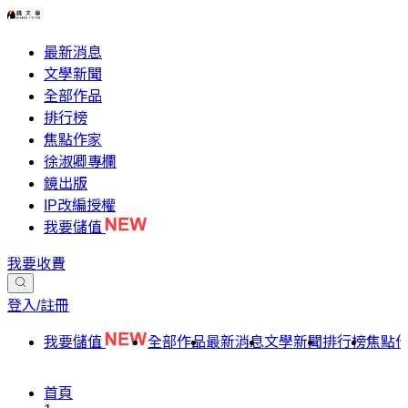
最新消息
文學新聞
全部作品
排行榜
焦點作家
徐淑卿專欄
鏡出版
IP改編授權
我要儲值
我要收費
登入/註冊
我要儲值
全部作品
最新消息
文學新聞
排行榜
焦點
首頁