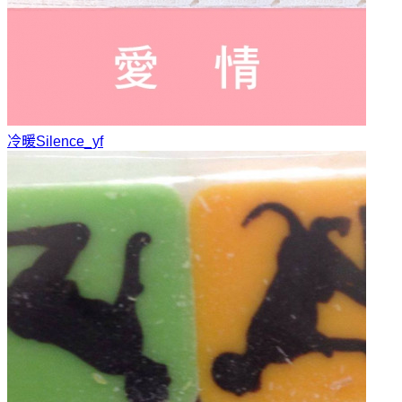
冷暖
Silence_yf