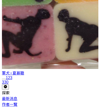
軍犬♀
夏慕聰
1
2
3
330
探索
最新消息
作者一覽