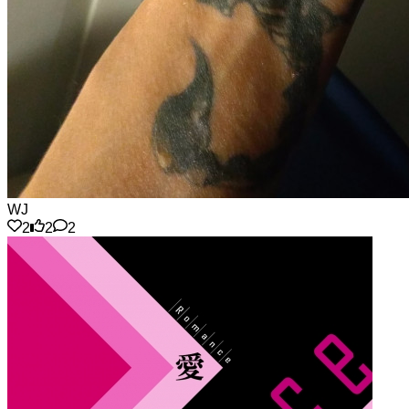
WJ
2
2
2