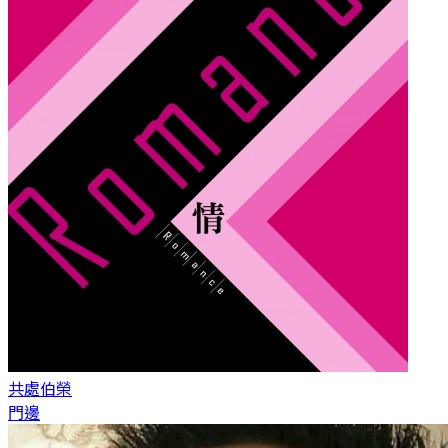
共處
伯榮
門邊