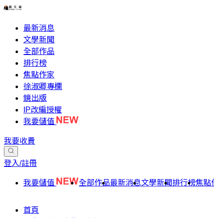
最新消息
文學新聞
全部作品
排行榜
焦點作家
徐淑卿專欄
鏡出版
IP改編授權
我要儲值
我要收費
登入/註冊
我要儲值
全部作品
最新消息
文學新聞
排行榜
焦點
首頁