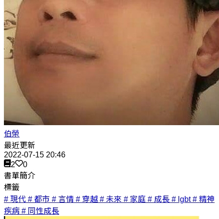
伯榮
最近更新
2022-07-15 20:46
2
0
書單簡介
標籤
# 現代
# 都市
# 言情
# 穿越
# 未來
# 家庭
# 成長
# lgbt
# 精神
疾病
# 同性成長