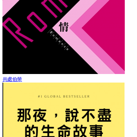
共處
伯榮