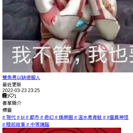
雙魚男以缺德服人
最近更新
2022-03-23 23:25
3
1
書單簡介
標籤
# 現代
# bl
# 都市
# 奇幻
# 娛樂圈
# 溫水煮青蛙
# #靈異神怪
# 睡前故事
# 中等燒腦