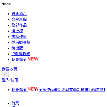
最新消息
文學新聞
全部作品
排行榜
焦點作家
徐淑卿專欄
鏡出版
IP改編授權
我要儲值
我要收費
登入/註冊
我要儲值
全部作品
最新消息
文學新聞
排行榜
焦點
首頁