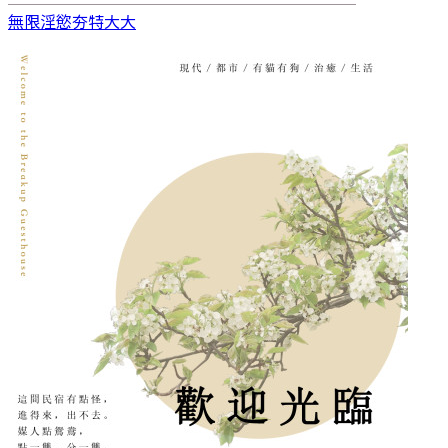
無限淫慾
夯特大大