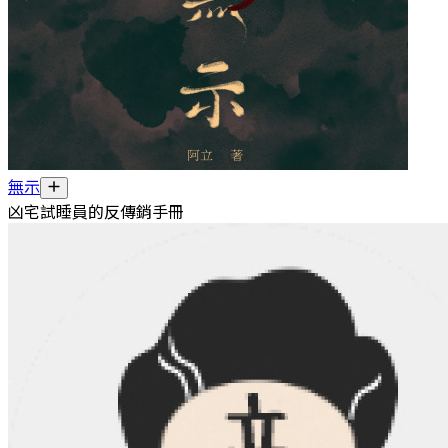
無示
凶宅試睡員的反傳銷手冊