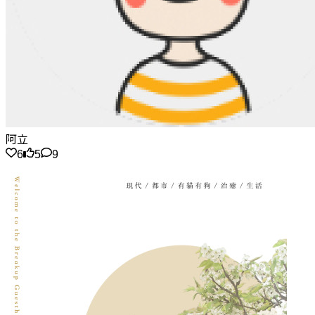
阿立
6
5
9