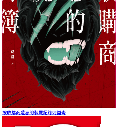
被收購商遺忘的裝屍紀錄簿
崑崙