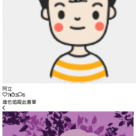
阿立
7
3
6
誰也追蹤此書單