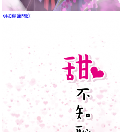
明如翦
馥閒庭