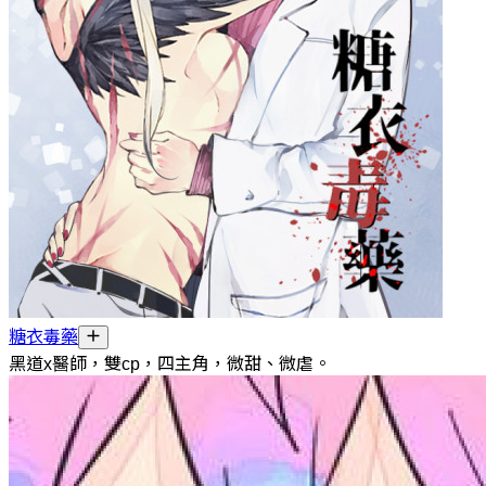
糖衣毒藥
黑道x醫師，雙cp，四主角，微甜、微虐。