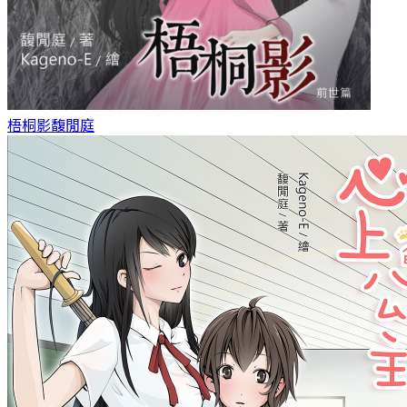
梧桐影
馥閒庭