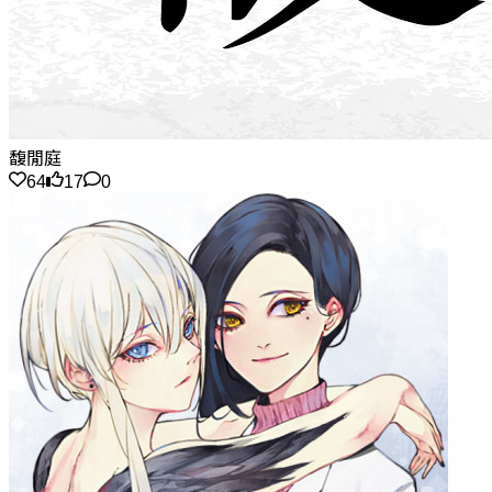
馥閒庭
64
17
0