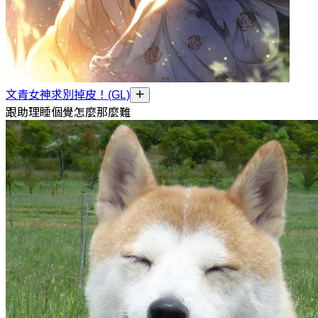
文青女神求別掉皮！(GL)
跟助理睡個覺怎麼那麼難