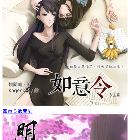
如意令
馥閒庭