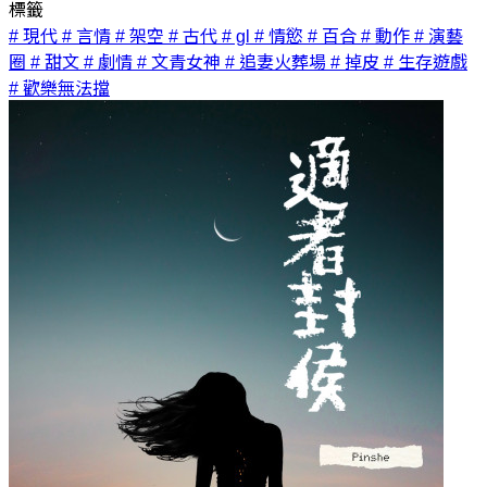
標籤
# 現代
# 言情
# 架空
# 古代
# gl
# 情慾
# 百合
# 動作
# 演藝
圈
# 甜文
# 劇情
# 文青女神
# 追妻火葬場
# 掉皮
# 生存遊戲
# 歡樂無法擋