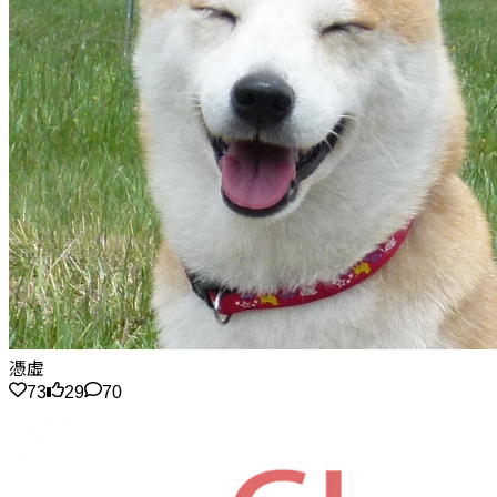
憑虛
73
29
70