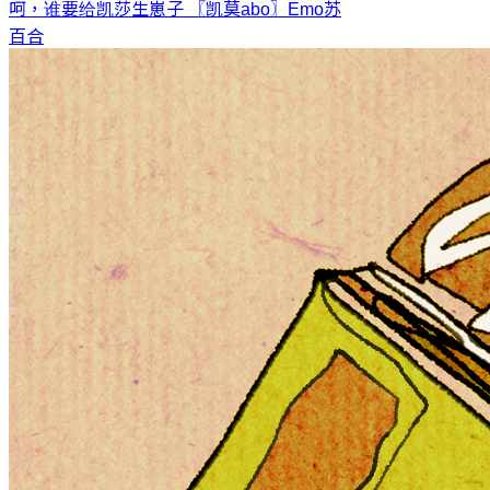
呵，谁要给凯莎生崽子 〖凯莫abo〗
Emo苏
百合