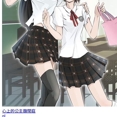
心上的公主
馥閒庭
gl