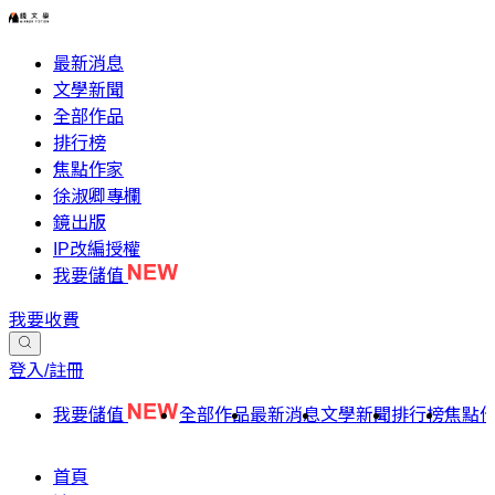
最新消息
文學新聞
全部作品
排行榜
焦點作家
徐淑卿專欄
鏡出版
IP改編授權
我要儲值
我要收費
登入/註冊
我要儲值
全部作品
最新消息
文學新聞
排行榜
焦點
首頁