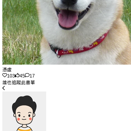
憑虛
103
45
17
誰也追蹤此書單