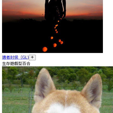
適者封侯（GL)
生存遊戲型百合