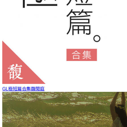
GL極短篇合集
馥閒庭