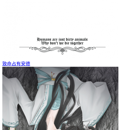
致命占有
安德