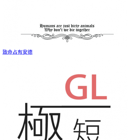
致命占有
安德