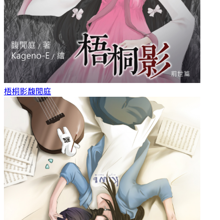
梧桐影
馥閒庭