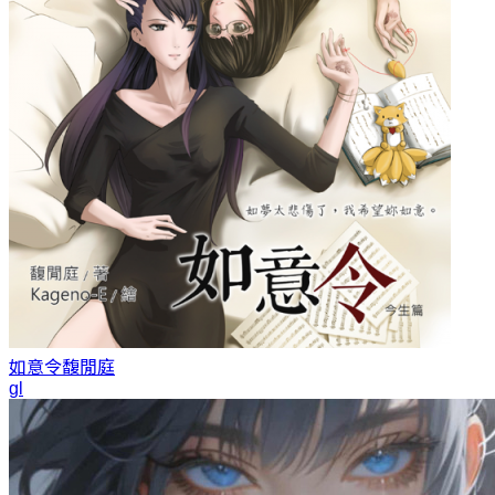
如意令
馥閒庭
gl