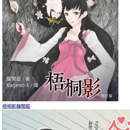
梧桐影
馥閒庭