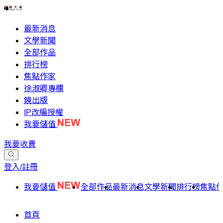
最新消息
文學新聞
全部作品
排行榜
焦點作家
徐淑卿專欄
鏡出版
IP改編授權
我要儲值
我要收費
登入/註冊
我要儲值
全部作品
最新消息
文學新聞
排行榜
焦點
首頁