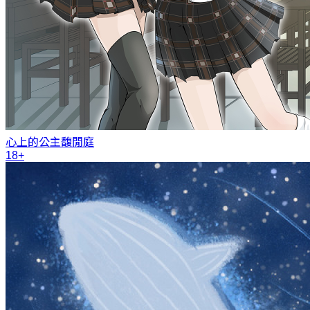
心上的公主
馥閒庭
18+