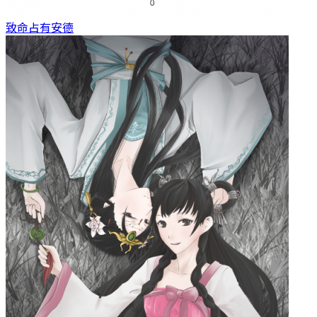
致命占有
安德