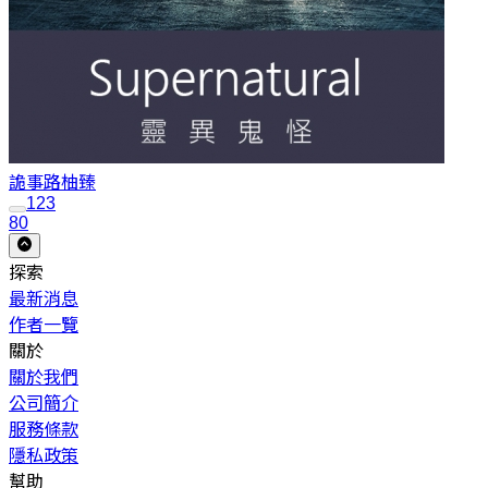
詭事路
柚臻
1
2
3
80
探索
最新消息
作者一覽
關於
關於我們
公司簡介
服務條款
隱私政策
幫助