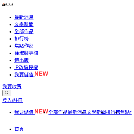
最新消息
文學新聞
全部作品
排行榜
焦點作家
徐淑卿專欄
鏡出版
IP改編授權
我要儲值
我要收費
登入/註冊
我要儲值
全部作品
最新消息
文學新聞
排行榜
焦點
首頁