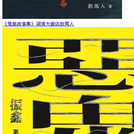
《鬼島故事集》湖濱大飯店
飲馬人