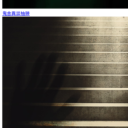
鬼舍異談
柚臻