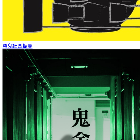
惡鬼社區
振鑫