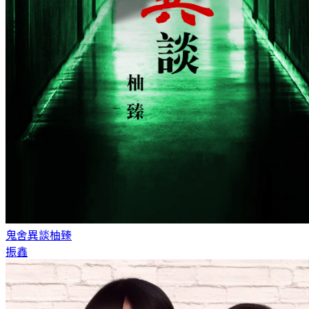
鬼舍異談
柚臻
振鑫