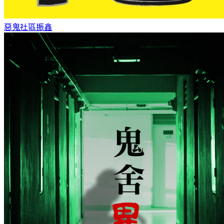
惡鬼社區
振鑫