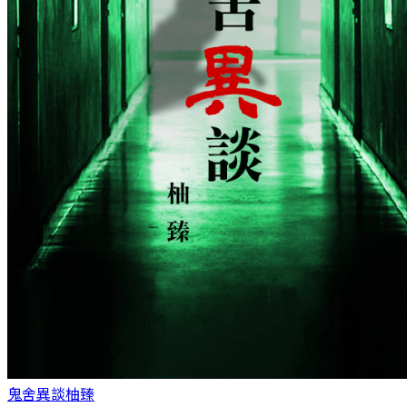
鬼舍異談
柚臻