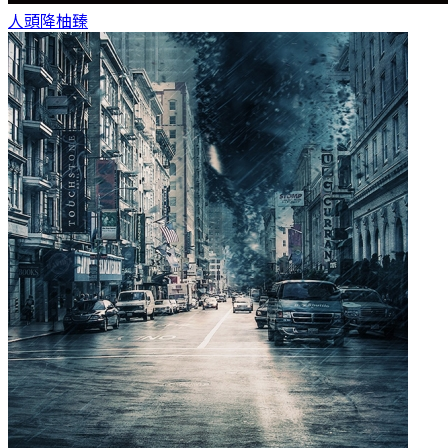
人頭降
柚臻