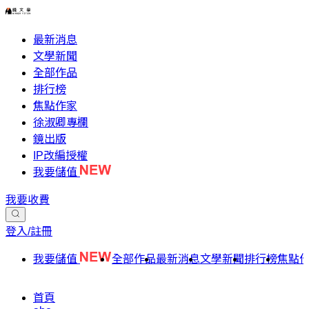
最新消息
文學新聞
全部作品
排行榜
焦點作家
徐淑卿專欄
鏡出版
IP改編授權
我要儲值
我要收費
登入/註冊
我要儲值
全部作品
最新消息
文學新聞
排行榜
焦點
首頁