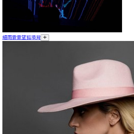
細雨霏霏望狐項背