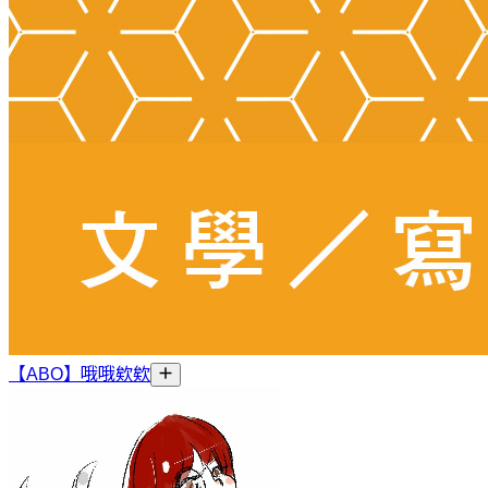
【ABO】哦哦欸欸