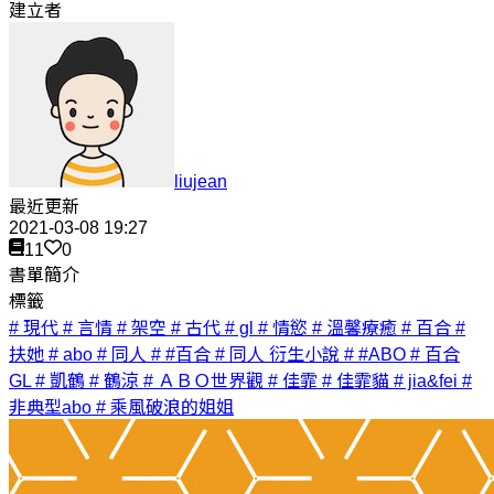
建立者
liujean
最近更新
2021-03-08 19:27
11
0
書單簡介
標籤
# 現代
# 言情
# 架空
# 古代
# gl
# 情慾
# 溫馨療癒
# 百合
#
扶她
# abo
# 同人
# #百合
# 同人 衍生小說
# #ABO
# 百合
GL
# 凱鶴
# 鶴涼
# ＡＢＯ世界觀
# 佳霏
# 佳霏貓
# jia&fei
#
非典型abo
# 乘風破浪的姐姐