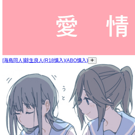
[海鳥同人]餘生良人(R18慎入)(ABO慎入)