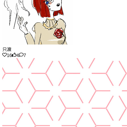
只渡
16
4
7