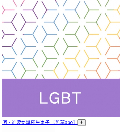
呵，谁要给凯莎生崽子 〖凯莫abo〗