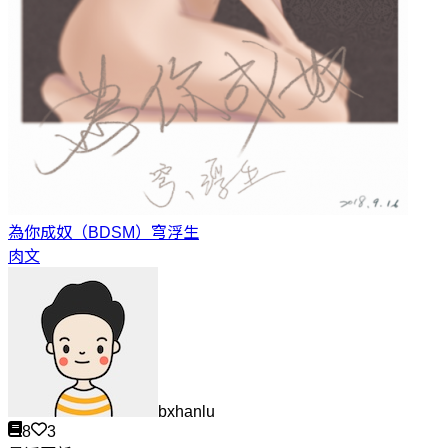
為你成奴（BDSM）
穹浮生
肉文
bxhanlu
8
3