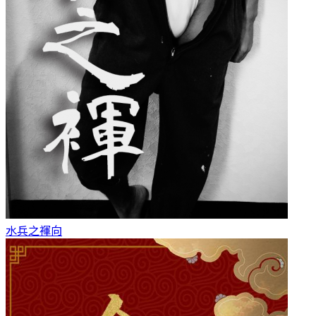
水兵之褌
向