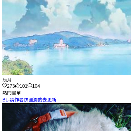
辰月
273
101
104
熱門書單
BL-請作者快圓潤的去更新