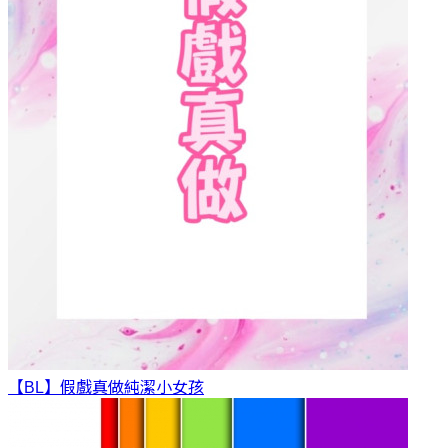
【BL】假戲真做
純潔小女孩