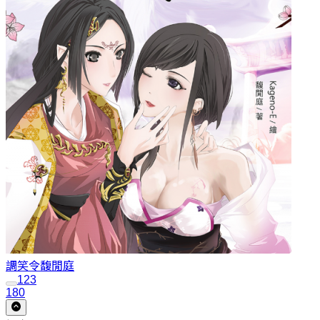
調笑令
馥閒庭
1
2
3
180