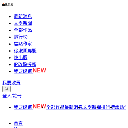
最新消息
文學新聞
全部作品
排行榜
焦點作家
徐淑卿專欄
鏡出版
IP改編授權
我要儲值
我要收費
登入/註冊
我要儲值
全部作品
最新消息
文學新聞
排行榜
焦點
首頁