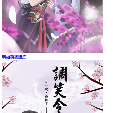
明如翦
馥閒庭