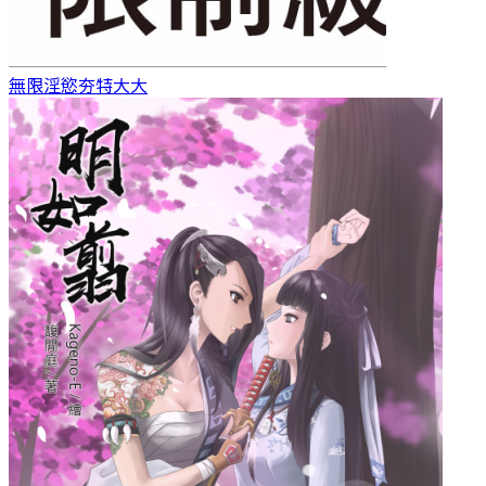
無限淫慾
夯特大大