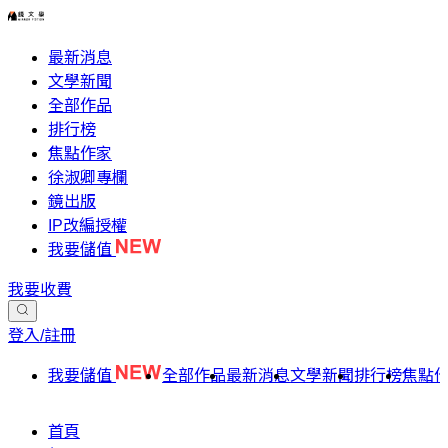
最新消息
文學新聞
全部作品
排行榜
焦點作家
徐淑卿專欄
鏡出版
IP改編授權
我要儲值
我要收費
登入/註冊
我要儲值
全部作品
最新消息
文學新聞
排行榜
焦點
首頁