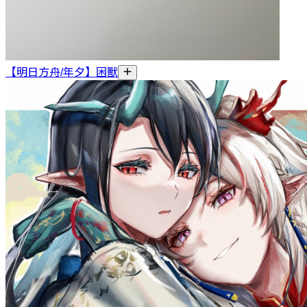
【明日方舟/年夕】困獸