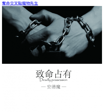
奪命交叉點
寵物先生