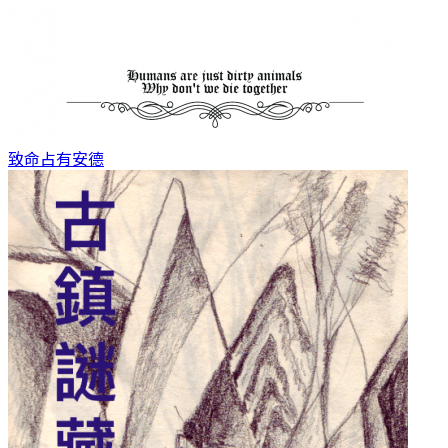
致命占有
安德