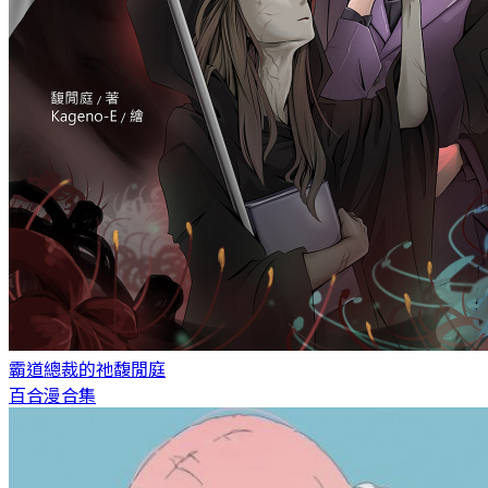
霸道總裁的祂
馥閒庭
百合漫合集