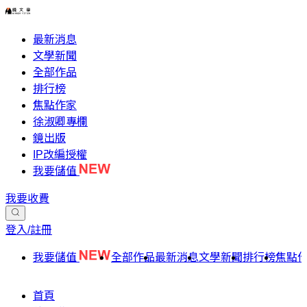
最新消息
文學新聞
全部作品
排行榜
焦點作家
徐淑卿專欄
鏡出版
IP改編授權
我要儲值
我要收費
登入/註冊
我要儲值
全部作品
最新消息
文學新聞
排行榜
焦點
首頁