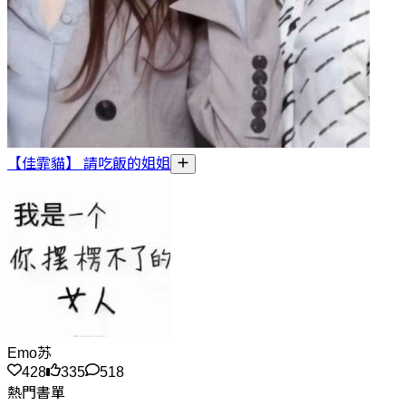
【佳霏貓】 請吃飯的姐姐
Emo苏
428
335
518
熱門書單