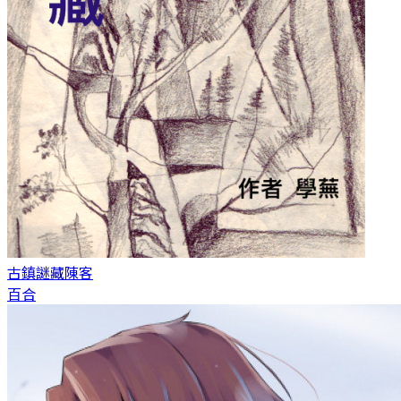
古鎮謎藏
陳客
百合