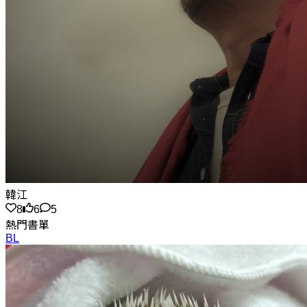
韓江
8
6
5
熱門書單
BL