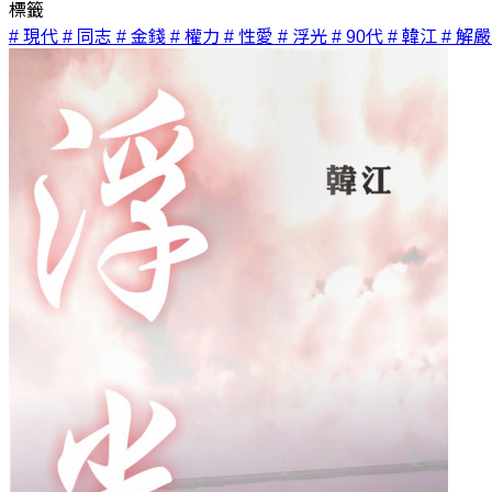
標籤
# 現代
# 同志
# 金錢
# 權力
# 性愛
# 浮光
# 90代
# 韓江
# 解嚴