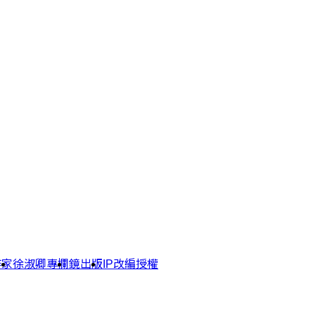
作家
徐淑卿專欄
鏡出版
IP改編授權