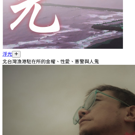
浮光
北台灣漁港駐在所的金權、性愛、憲警與人鬼