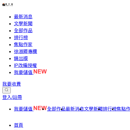
最新消息
文學新聞
全部作品
排行榜
焦點作家
徐淑卿專欄
鏡出版
IP改編授權
我要儲值
我要收費
登入/註冊
我要儲值
全部作品
最新消息
文學新聞
排行榜
焦點
首頁